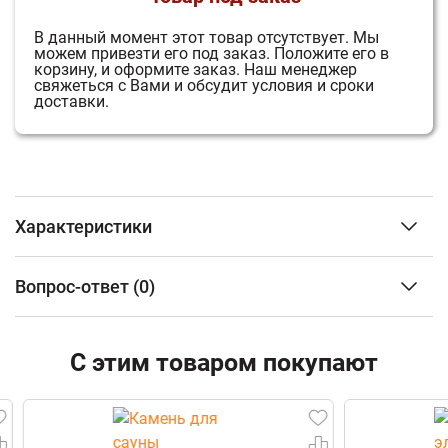
В данный момент этот товар отсутствует.
Мы
можем привезти его под заказ.
Положите его в
корзину, и оформите заказ.
Наш менеджер
свяжеться с Вами и обсудит условия и сроки
доставки.
Характеристики
3
Объем парного помещения (м
)
от 8 до 18 м3
Вопрос-ответ
(0)
Тип топлива
Дрова
Материал топки
Сталь
ФИО
Тип каменки
Открытая
С этим товаром покупают
Наличие бака для воды
С
возможностью
Email
установки
натрубного бака