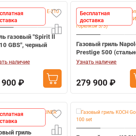
сплатная
Бесплатная
ставка
доставка
ль газовый "Spirit ll
Газовый гриль Napol
10 GBS", черный
Prestige 500 (стальн
ИК горелкой 3/3)
ать наличие
Узнать наличие
 900 ₽
279 900 ₽
сплатная
ставка
овый гриль