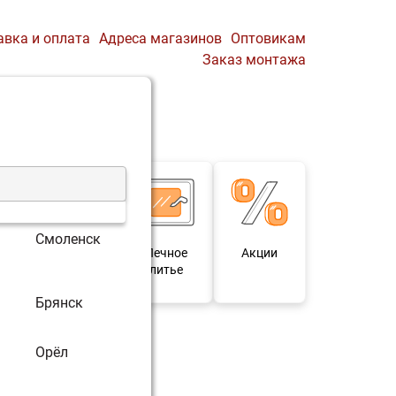
авка и оплата
Адреса магазинов
Оптовикам
Заказ монтажа
0
Профиль
Корзина
Смоленск
 и
Мебель под
Печное
Акции
для
старину
литье
Брянск
Орёл