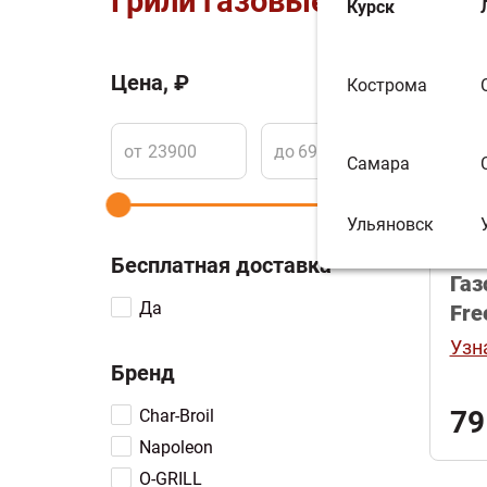
Грили газовые
Курск
Цена, ₽
Кострома
Сортир
от
до
Самара
Бе
до
Ульяновск
Бесплатная доставка
Газ
Да
Fre
Узн
Бренд
79
Char-Broil
Napoleon
O-GRILL