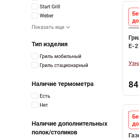
Start Grill
Бе
Weber
до
BELLAGIO
Показать еще
KOCH
Гри
PRIMELINER
Тип изделия
E-2
VOLCANO
Гриль мобильный
Broil King
Узн
Гриль стационарный
84
Наличие термометра
Есть
Нет
Бе
Наличие дополнительных
до
полок/столиков
Газ