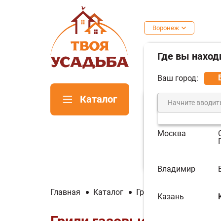
Воронеж
Где вы наход
Ваш город:
Каталог
Москва
Печи для
Пе
бани
ка
Владимир
Главная
Каталог
Грили и Тандыры
Г
Казань