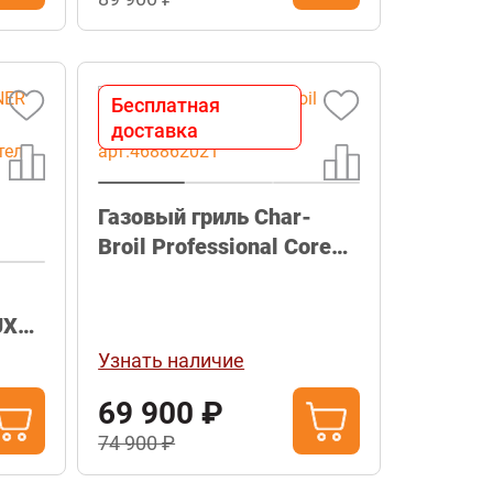
Бесплатная
доставка
Газовый гриль Char-
Broil Professional Core
2B арт.468862021
UXE
л,
Узнать наличие
 3B,
69 900 ₽
тка,
74 900 ₽