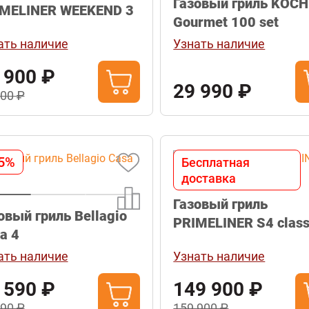
Газовый гриль KOCH
MELINER WEEKEND 3
Gourmet 100 set
ать наличие
Узнать наличие
 900 ₽
29 990 ₽
900 ₽
5%
Бесплатная
доставка
Газовый гриль
овый гриль Bellagio
PRIMELINER S4 clas
a 4
PRO
ать наличие
Узнать наличие
 590 ₽
149 900 ₽
990 ₽
159 900 ₽