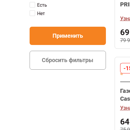
PRI
Есть
Нет
Узн
69
79 
-1
Газ
Cas
Узн
64
75 