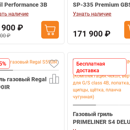
Broil Performance 3B
SP-335 Premium GBS
нерж.сталь
ать наличие
Узнать наличие
 900 ₽
171 900 ₽
900 ₽
5%
Бесплатная
доставка
ль газовый Regal
0IR
Газовый гриль
PRIMELINER S4 DEL
(Комплектация:чехо