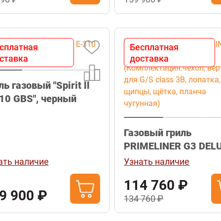
сплатная
Бесплатная
ставка
доставка
ль газовый "Spirit ll
10 GBS", черный
Газовый гриль
PRIMELINER G3 DEL
(Комплектация:чехо
ать наличие
Узнать наличие
вертел для G/S class
114 760 ₽
лопатка, щипцы, щё
9 900 ₽
планча чугунная)
134 760 ₽