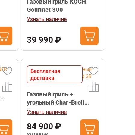
Газовый гриль KOCH
Gourmet 300
Узнать наличие
39 990 ₽
Бесплатная
доставка
Газовый гриль +
s
угольный Char-Broil
Gas2Coal Hybrid 3B
Узнать наличие
84 900 ₽
89 900 ₽