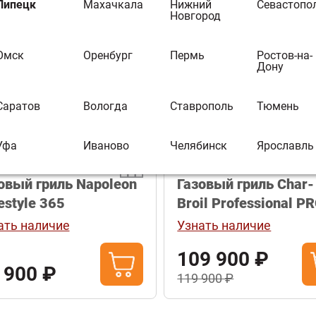
Липецк
Махачкала
Нижний
Севастопо
Новгород
Омск
Оренбург
Пермь
Ростов-на-
овка:
Популярные
Дону
Саратов
Вологда
Ставрополь
Тюмень
сплатная
Бесплатная
ставка
доставка
Уфа
Иваново
Челябинск
Ярославль
овый гриль Napoleon
Газовый гриль Char-
estyle 365
Broil Professional P
3S
ать наличие
Узнать наличие
109 900 ₽
 900 ₽
119 900 ₽