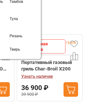
ль
Тамбов
Тула
Рязань
Бесплатная
доставка
Тверь
Портативный газовый
RO
гриль Char-Broil Х200
Узнать наличие
36 900 ₽
39 900 ₽