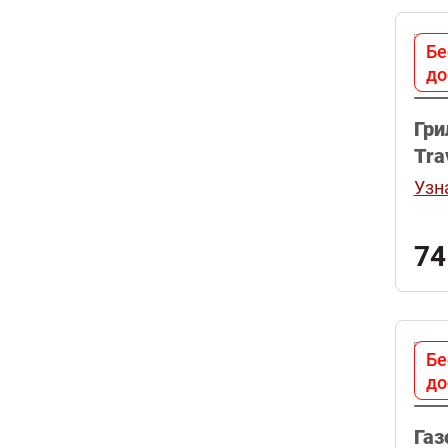
Бе
до
Гри
Tra
Узн
74
Бе
до
Газ