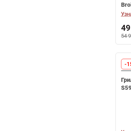
Узн
49
54 
-1
Гри
S59