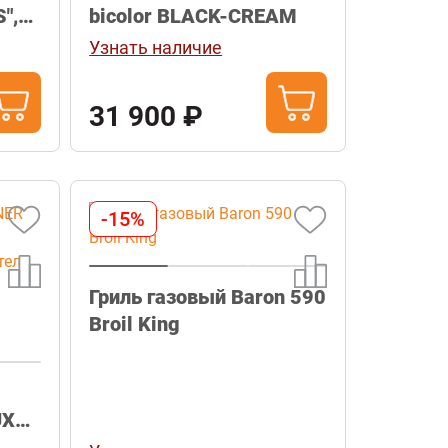
",
bicolor BLACK-CREAM
Узнать наличие
31 900 ₽
-15%
Гриль газовый Baron 590
Broil King
UXE
л,