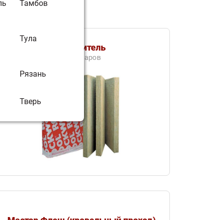
ль
Тамбов
Тула
Утеплитель
11 товаров
Рязань
Тверь