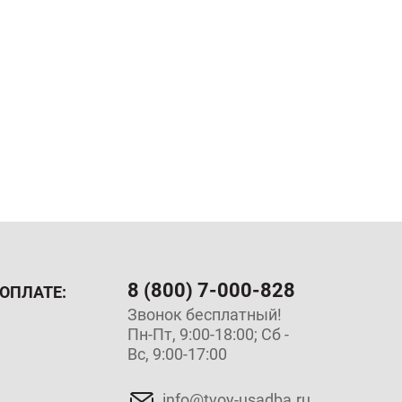
и их особые виды:
я этих целей являются теплоизоляционные
, экранирования оборудования с большим
 банных помещений;
8 (800) 7-000-828
ОПЛАТЕ:
е специальных средств (пропиток, масел,
Звонок бесплатный!
Пн-Пт, 9:00-18:00; Сб -
Вс, 9:00-17:00
ильники, клапаны и вентиляционные решетки
info@tvoy-usadba.ru