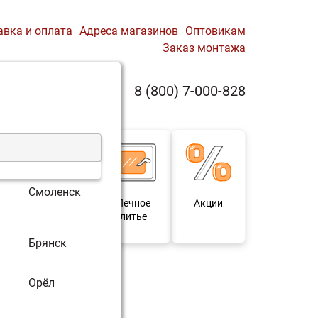
авка и оплата
Адреса магазинов
Оптовикам
Заказ монтажа
0
8 (800) 7-000-828
Профиль
Корзина
Смоленск
 и
Мебель под
Печное
Акции
для
старину
литье
Брянск
Орёл