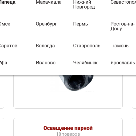
Липецк
Махачкала
Нижний
Севастопо
Новгород
Омск
Оренбург
Пермь
Ростов-на-
Фольгированные материалы
Дону
17 товаров
Саратов
Вологда
Ставрополь
Тюмень
Уфа
Иваново
Челябинск
Ярославль
Освещение парной
18 товаров