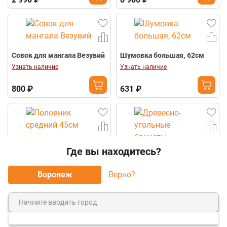
Совок для мангала Везувий
Шумовка большая, 62см
Узнать наличие
Узнать наличие
800 ₽
631 ₽
Половник средний 45см
Где вы находитесь?
-30%
Воронеж
Верно?
Древесно-угольные
брикеты "ГлавЖар" 3кг
Узнать наличие
Узнать наличие
338 ₽