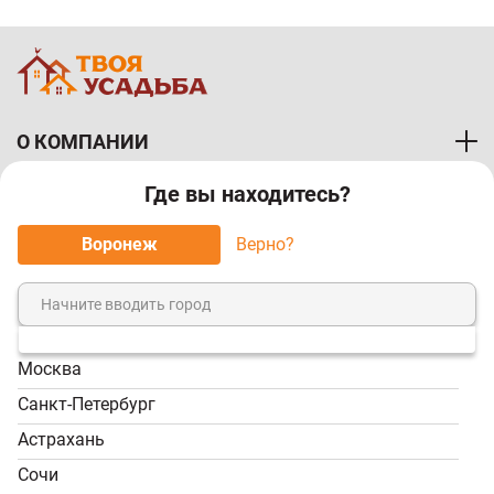
О КОМПАНИИ
Где вы находитесь?
ПОКУПАТЕЛЯМ
Воронеж
Верно?
МЫ ПРИНИМАЕМ К ОПЛАТЕ:
Москва
8 (800) 7-000-828
Санкт-Петербург
Звонок бесплатный!
Астрахань
Пн-Пт, 9:00-18:00; Сб -
Сочи
Вс, 9:00-17:00