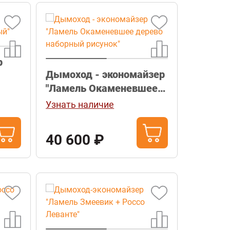
р
Дымоход - экономайзер
"Ламель Окаменевшее
дерево наборный
Узнать наличие
рисунок"
40 600 ₽
а