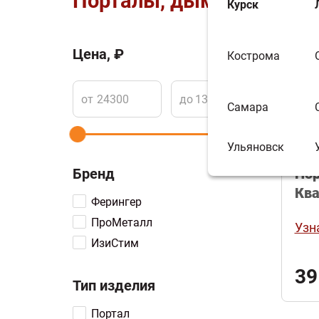
Порталы, дымоходы и ф
Курск
Цена, ₽
Кострома
Сортир
от
до
Самара
Ульяновск
Бренд
Пор
Ква
Ферингер
Зме
ПроМеталл
Узн
ИзиСтим
39
Тип изделия
Портал