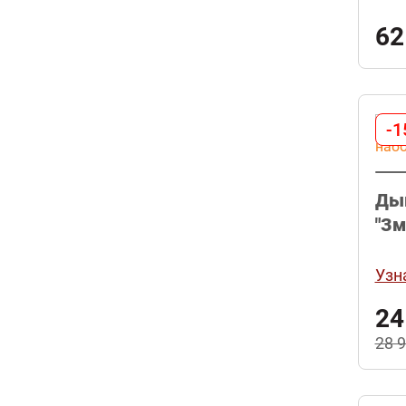
62
-1
Дым
"Зм
Узн
24
28 