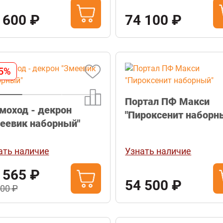
 600 ₽
74 100 ₽
5%
Портал ПФ Макси
оход - декрон
"Пироксенит наборн
еевик наборный"
ать наличие
Узнать наличие
 565 ₽
54 500 ₽
900 ₽