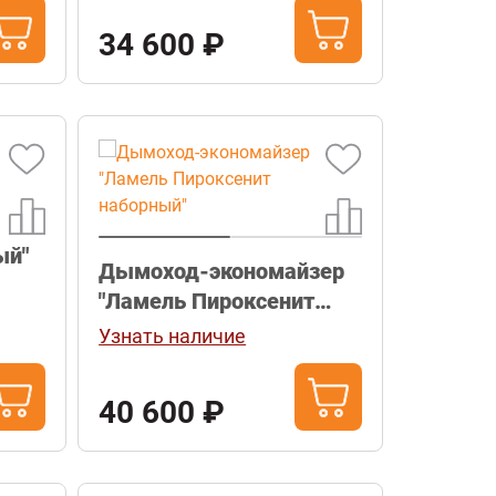
34 600 ₽
ый"
Дымоход-экономайзер
"Ламель Пироксенит
наборный"
Узнать наличие
40 600 ₽