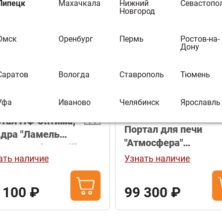
асады в камне
Липецк
Махачкала
Нижний
Севастопо
Новгород
Омск
Оренбург
Пермь
Ростов-на-
овка:
Популярные
Дону
Саратов
Вологда
Ставрополь
Тюмень
Уфа
Иваново
Челябинск
Ярославль
тал ПФ Оптима,
Портал для печи
дра "Ламель
"Атмосфера"
евик наборный"
Талькохлорит
ать наличие
Узнать наличие
 100 ₽
99 300 ₽