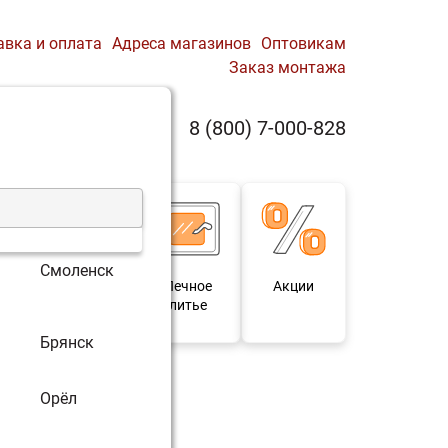
авка и оплата
Адреса магазинов
Оптовикам
Заказ монтажа
0
8 (800) 7-000-828
Профиль
Корзина
Смоленск
 и
Мебель под
Печное
Акции
для
старину
литье
Брянск
Орёл