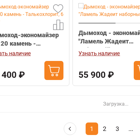
Дымоход - эконома
моход-экономайзер
"Ламель Жадеит
20 камень -
наборный"
ькохлорит, 6 плит
ать наличие
Узнать наличие
 400 ₽
55 900 ₽
Показать еще
1
2
3
...