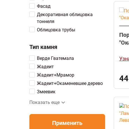
Фасад
Декоративная облицовка
тоннеля
Облицовка трубы
По
"Ок
Тип камня
Верде Гватемала
Узн
Жадеит
Жадеит+Мрамор
44
Жадеит+Окаменевшее дерево
Змеевик
Змеевик+Мрамор
Показать еще
Мрамор
Окаменевшее дерево
Окаменевшее дерево+Змеевик