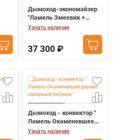
Дымоход-экономайзер
"Ламель Змеевик +
Россо Леванте"
Узнать наличие
37 300 ₽
Дымоход - конвектор "
Ламель Окаменевшее
дерево наборный
Узнать наличие
рисунок"