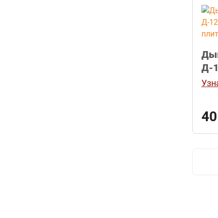
Ды
Д-1
Тал
Узн
40