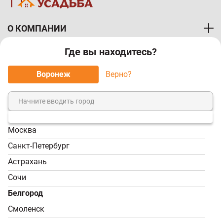
О КОМПАНИИ
Где вы находитесь?
ПОКУПАТЕЛЯМ
Воронеж
Верно?
МЫ ПРИНИМАЕМ К ОПЛАТЕ:
Москва
8 (800) 7-000-828
Санкт-Петербург
Звонок бесплатный!
Астрахань
Пн-Пт, 9:00-18:00; Сб -
Сочи
Вс, 9:00-17:00
Белгород
info@tvoy-usadba.ru
Смоленск