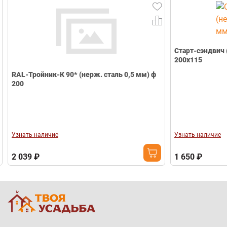
Старт-сэндвич (нерж.с
200х115
-Тройник-К 90* (нерж. сталь 0,5 мм) ф
ать наличие
Узнать наличие
39 ₽
1 650 ₽