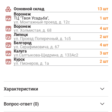
Основной склад
13 шт
Воронеж
ТЦ "Твоя Усадьба",
1 шт
ул. Монтажный проезд, д. 12c
Воронеж
4 шт
ул. Холмистая, д. 68
Липецк
2 шт
ул. Проезд Поперечный, д. 1с5
Белгород
4 шт
ул. Серафимовича, д. 67
Калуга
3 шт
ул.Салтыкова-Щедрина, д. 133Ас2
Курск
2 шт
ул. Пионеров, д. 1а
Характеристики
Тип изделия
Дымоход
Вопрос-ответ
(0)
стартовый
Марка стали
конструкционная