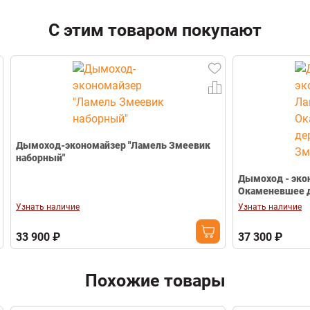
сталь
ФИО
Толщина металла
С этим товаром покупают
3 мм
Диаметр
Ø 115
Email
Длина
1 м
Цвет
черный
Телефон
од-экономайзер "Ламель Змеевик
ый"
Дымоход - экономайзер " Ламель
Окаменевшее дерево + З
наличие
Узнать наличие
0 ₽
37 300 ₽
Похожие товары