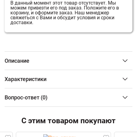
В данный момент этот товар отсутствует.
Мы
можем привезти его под заказ.
Положите его в
корзину, и оформите заказ.
Наш менеджер
свяжеться с Вами и обсудит условия и сроки
доставки.
Описание
Вес
Характеристики
Вес Supra Canato составляет 160 кг. Это вес одного-
двух взрослых мужчин. Поэтому печь можно
Объем отапливаемого помещения
до 260 м3
установить на подиум из негорючего материала без
Вопрос-ответ
(0)
Расположение
Пристенный
усиления пола или отдельного фундамента.
Облицовка
Чугун
Показать все
ФИО
Мощность Обладая мощностью в 14 кВт, печь камин
Материал топки
Чугун
С этим товаром покупают
Supra Canato способна отопить помещение объемом
Тип дверцы
Панорамная
до 350 м3. Корпус печи Корпус печи камина Supra
Наличие варочной поверхности
Нет
Email