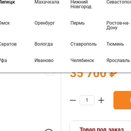
Насос ZOTA Eco
Липецк
Махачкала
Нижний
Севастопо
Новгород
гайками
Омск
Оренбург
Пермь
Ростов-на-
В избранное
В 
Дону
Бренд:
Зота
Саратов
Вологда
Ставрополь
Тюмень
Артикул :
О017113
Уфа
Иваново
Челябинск
Ярославль
35 700 ₽
Товар под заказ