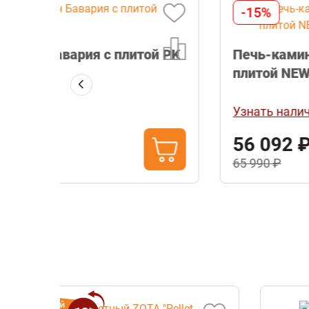
-15%
ой PK
Печь-камин Бавария ЭКО с
плитой NEW PK 165М
Узнать наличие
56 092 ₽
65 990 ₽