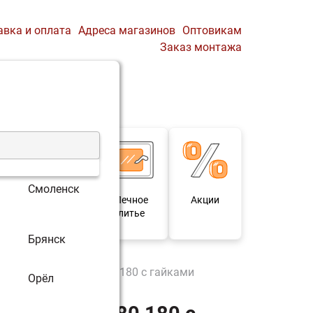
авка и оплата
Адреса магазинов
Оптовикам
Заказ монтажа
0
Профиль
Корзина
Смоленск
 и
Мебель под
Печное
Акции
для
старину
литье
Брянск
OTA EcoRING II 32/180 180 с гайками
Орёл