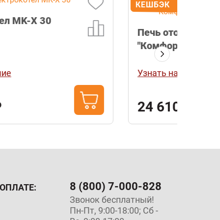
-15
15
%
КЕШБЭК
Печь отопительная Везувий
Печь
"Комфорт 200" (ДТ-3С)
плит
(Эко
Узнать наличие
Узнат
84 
24 610 ₽
98 990
8 (800) 7-000-828
ОПЛАТЕ:
Звонок бесплатный!
Пн-Пт, 9:00-18:00; Сб -