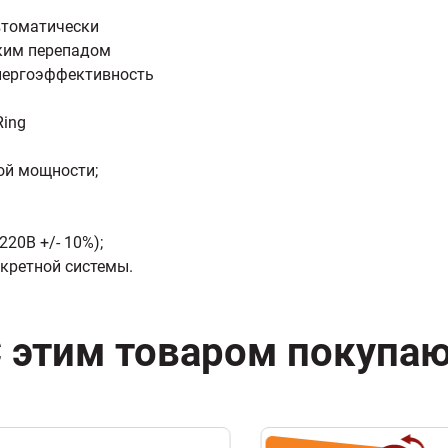
втоматически
ким перепадом
энергоэффективность
Ring
ой мощности;
20В +/- 10%);
нкретной системы.
 этим товаром покупа