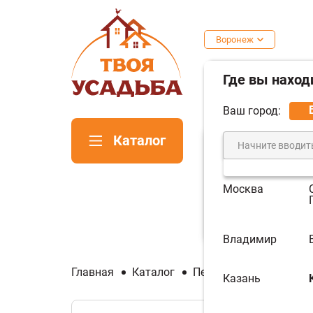
Воронеж
Где вы наход
Ваш город:
Каталог
Москва
Печи для
Пе
бани
ка
Владимир
Главная
Каталог
Печи и котлы отопите
Казань