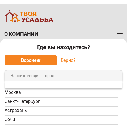
О КОМПАНИИ
Где вы находитесь?
ПОКУПАТЕЛЯМ
Воронеж
Верно?
МЫ ПРИНИМАЕМ К ОПЛАТЕ:
Москва
8 (800) 7-000-828
Санкт-Петербург
Звонок бесплатный!
Астрахань
Пн-Пт, 9:00-18:00; Сб -
Сочи
Вс, 9:00-17:00