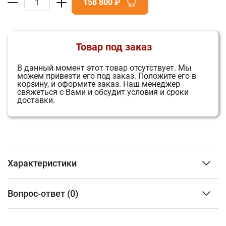
158 800 ₽
Товар под заказ
В данный момент этот товар отсутствует.
Мы
можем привезти его под заказ.
Положите его в
корзину, и оформите заказ.
Наш менеджер
свяжеться с Вами и обсудит условия и сроки
доставки.
Характеристики
3
Объем парного помещения (м
)
до 25 м3
Вопрос-ответ
(0)
Материал топки
Жаростойкая
нержавеющая
сталь AISI 439
ФИО