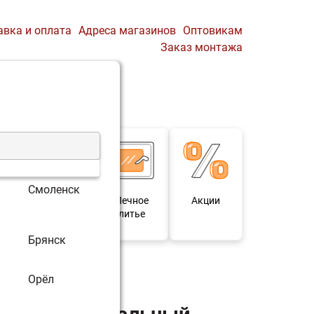
авка и оплата
Адреса магазинов
Оптовикам
Заказ монтажа
0
Профиль
Корзина
Смоленск
 и
Мебель под
Печное
Акции
для
старину
литье
Брянск
печь-комплект)
Орёл