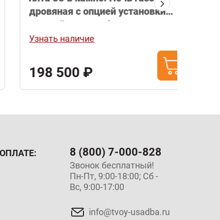
дровяная с опцией установки
дровя
газовой горелки (в комплект не
газов
входит).
входи
Узнать наличие
Узнат
198 500 ₽
99 
8 (800) 7-000-828
ОПЛАТЕ:
Звонок бесплатный!
Пн-Пт, 9:00-18:00; Сб -
Вс, 9:00-17:00
info@tvoy-usadba.ru