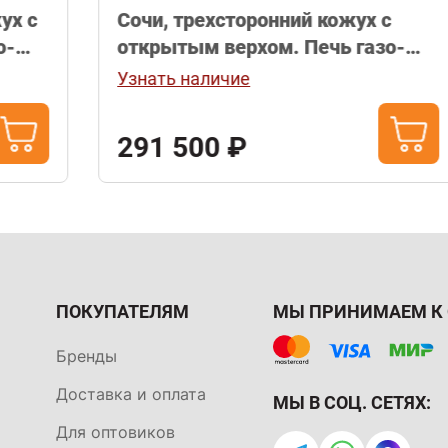
Сочи, трехсторонний кожух с
открытым верхом. Печь газо-
дровяная с опцией установки
Узнать наличие
газовой горелки (в комплект не
входит).
291 500 ₽
ПОКУПАТЕЛЯМ
МЫ ПРИНИМАЕМ К 
Бренды
Доставка и оплата
МЫ В СОЦ. СЕТЯХ:
Для оптовиков