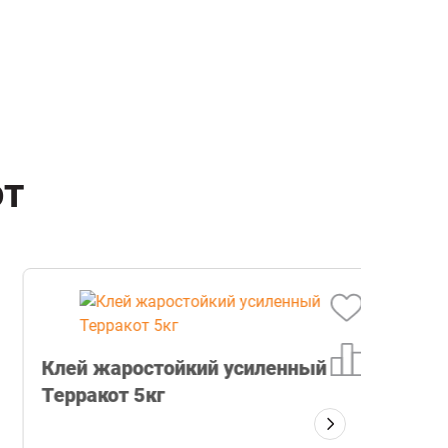
ют
Плит
Клей жаростойкий усиленный
Терракот 5кг