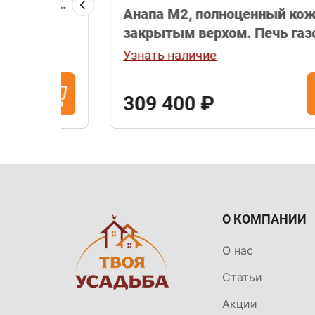
шее
Анапа М2, полноценный кожух с
зовой
закрытым верхом. Печь газо-
дровяная с опцией установки
Узнать наличие
газовой горелки (в комплект не
входит).
309 400 ₽
О КОМПАНИИ
О нас
Статьи
Акции