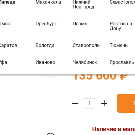
Гефест ЗК 25 
Липецк
Махачкала
Нижний
Севастопо
Новгород
печь-комплект
Омск
Оренбург
Пермь
Ростов-на-
В избранное
В 
Дону
Бренд:
Гефест
Саратов
Вологда
Ставрополь
Тюмень
Артикул :
О032047
Уфа
Иваново
Челябинск
Ярославль
135 600 ₽
Наличие в маг