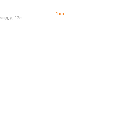
1 шт
езд, д. 12c