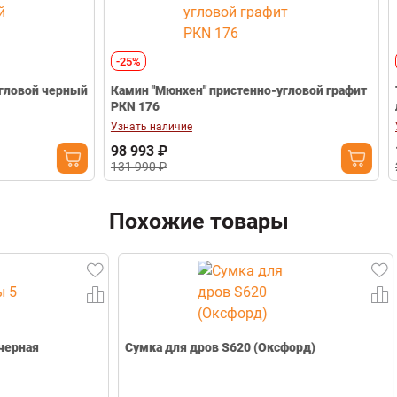
-25%
-20%
ый
Камин "Мюнхен" пристенно-угловой графит
Топка Экокам
РКN 176
левая черны
Узнать наличие
Узнать наличие
98 993 ₽
184 792 ₽
131 990 ₽
230 990 ₽
Похожие товары
Сумка для дров S620 (Оксфорд)
Сумка для др