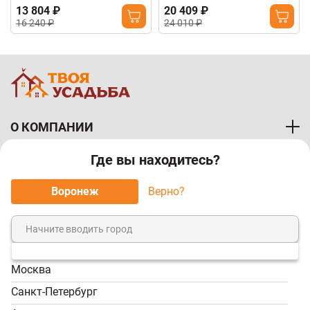
13 804 ₽
20 409 ₽
16 240 ₽
24 010 ₽
О КОМПАНИИ
Где вы находитесь?
ПОКУПАТЕЛЯМ
Воронеж
Верно?
МЫ ПРИНИМАЕМ К ОПЛАТЕ:
Москва
8 (800) 7-000-828
Санкт-Петербург
Звонок бесплатный!