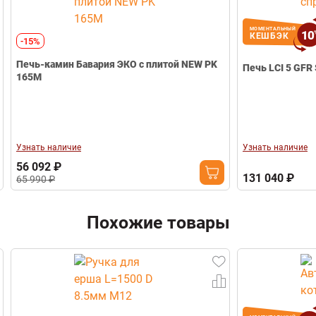
Телефон
Диаметр дымохода
Ø115 мм
Вес (кг)
76
МОМЕНТАЛЬНЫЙ
10
КЕШБЭК
-15%
Габариты (Ш*В*Г)
375х500х585 мм
Печь-камин Бавария ЭКО с плитой NEW PK
Гарантия
3 года
Печь LCI 5 GFR 
165М
Свернуть
Узнать наличие
Узнать наличие
56 092 ₽
131 040 ₽
65 990 ₽
Похожие товары