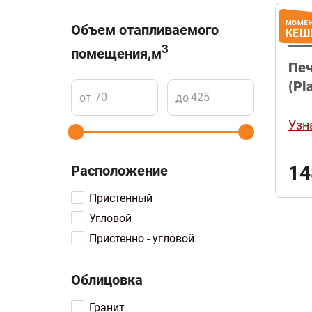
ЭВЕРЕСТ
МОМЕ
Этна
Объем отапливаемого
КЕШ
ABX
3
помещения,м
Печ
EdilKamin
(Pl
Ferlux
от
до
Invicta
Узн
Kratki
Liseo
Plamen
14
Расположение
Supra
Пристенный
Thorma
Угловой
ЭкоКамин
Пристенно - угловой
Облицовка
Гранит