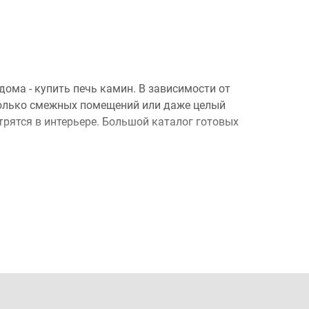
ома - купить печь камин. В зависимости от
сколько смежных помещений или даже целый
трятся в интерьере. Большой каталог готовых
азу же позаботиться о покупке устройства,
 обратить внимание на: