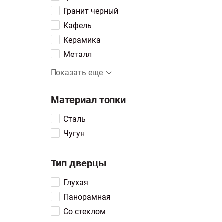
Гранит черный
Кафель
Керамика
Металл
Мокка крем
Показать еще
Песчаник
Сиенит
Материал топки
Сталь
Сталь
Стеатит
Чугун
Тальк
Талькохлорит
Тип дверцы
Чугун
Глухая
Амфиболит
Панорамная
Пироксенит
Со стеклом
Эмаль