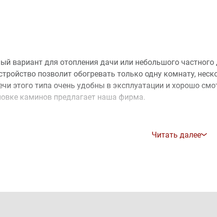
ый вариант для отопления дачи или небольшого частного д
устройство позволит обогревать только одну комнату, не
ечи этого типа очень удобны в эксплуатации и хорошо смо
новке каминов предлагает наша фирма.
ой должна быть печь-камин
Читать далее
ешено поставить печь камин для дома на дровах, нужно ср
е даст достаточно тепла и прослужит долгое время. Нужно
ость устройства;
риал, из которого изготовлен камин;