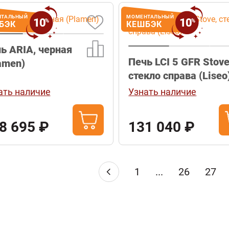
НТАЛЬНЫЙ
МОМЕНТАЛЬНЫЙ
10
10
%
%
БЭК
КЕШБЭК
ь ARIA, черная
Печь LCI 5 GFR Stove
amen)
стекло справа (Liseo
ать наличие
Узнать наличие
8 695 ₽
131 040 ₽
1
...
26
27