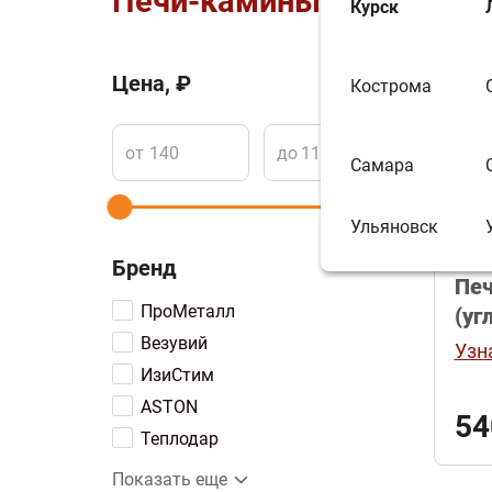
Печи-камины
Курск
Цена, ₽
Кострома
Сортир
от
до
Самара
Ульяновск
Бренд
Печ
ПроМеталл
(уг
Везувий
чер
Узн
ИзиСтим
ASTON
54
Теплодар
Березка
Показать еще