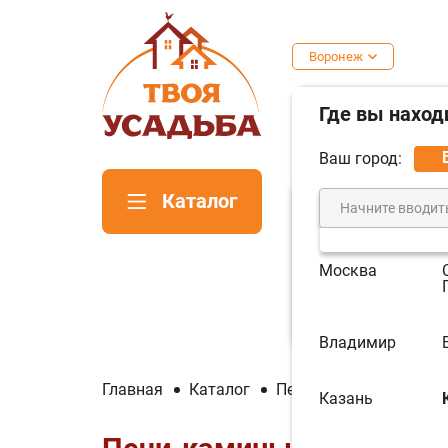
Воронеж
Где вы наход
Ваш город:
Каталог
Москва
Печи для
Пе
бани
ка
Владимир
Главная
Каталог
Печи и котлы отопите
Казань