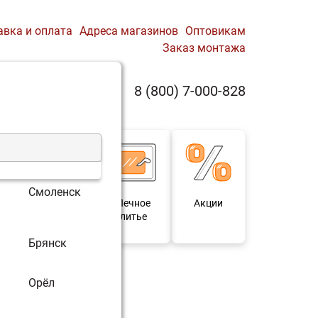
авка и оплата
Адреса магазинов
Оптовикам
Заказ монтажа
0
8 (800) 7-000-828
Профиль
Корзина
Смоленск
 и
Мебель под
Печное
Акции
для
старину
литье
Брянск
Орёл