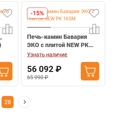
-15%
,
Печь-камин Бавария
)
ЭКО с плитой NEW PK
165М
Узнать наличие
56 092 ₽
65 990 ₽
28