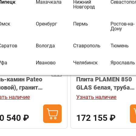
Липецк
Махачкала
Нижний
Севастопо
Новгород
Омск
Оренбург
Пермь
Ростов-на-
овка:
Популярные
Дону
Саратов
Вологда
Ставрополь
Тюмень
МОМЕНТАЛЬНЫЙ
10
%
КЕШБЭК
Уфа
Иваново
Челябинск
Ярославль
ь-камин Pateo
Плита PLAMEN 850
ловой), гранит
GLAS белая, труба
ный, правый
справа (Plamen)
ать наличие
Узнать наличие
0 540 ₽
172 155 ₽