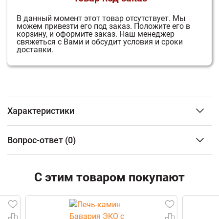
В данный момент этот товар отсутствует.
Мы
можем привезти его под заказ.
Положите его в
корзину, и оформите заказ.
Наш менеджер
свяжеться с Вами и обсудит условия и сроки
доставки.
Характеристики
Объем отапливаемого помещения
от 50 до 150 м3
Вопрос-ответ
(0)
Расположение
Пристенный
Облицовка
Мокка крем
ФИО
Материал топки
Сталь
С этим товаром покупают
Тип дверцы
Панорамная
Наличие варочной поверхности
Нет
Email
Наличие теплообменника
Нет