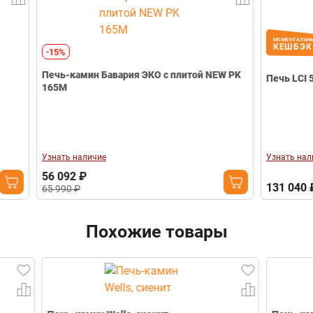
Выход дымохода
Комбинированный
Телефон
Диаметр дымохода
Ø150 мм
Вес (кг)
155
МОМЕНТАЛЬНЫЙ
10
КЕШБЭК
-15%
Габариты (Ш*В*Г)
529*1013*417
мм
Печь-камин Бавария ЭКО с плитой NEW PK
Печь LCI 5 GFR 
165М
Гарантия
60 месяцев
Свернуть
Узнать наличие
Узнать наличие
56 092 ₽
131 040 ₽
65 990 ₽
Похожие товары