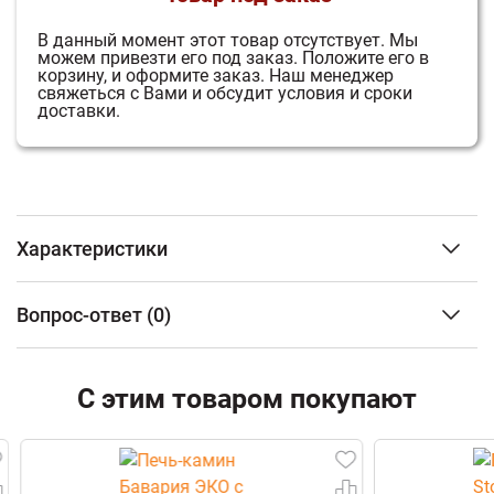
В данный момент этот товар отсутствует.
Мы
можем привезти его под заказ.
Положите его в
корзину, и оформите заказ.
Наш менеджер
свяжеться с Вами и обсудит условия и сроки
доставки.
Характеристики
Тип изделия
Водонагреватель
Вопрос-ответ
(0)
Вес
26 кг
Габариты (Ш*В*Г)
319*664*136 мм
ФИО
Гарантия
1 год
С этим товаром покупают
Email