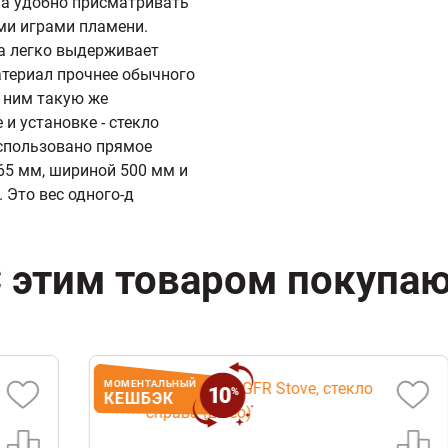
на удобно присматривать
ми играми пламени.
ка легко выдерживает
материал прочнее обычного
с ним такую же
и установке - стекло
использовано прямое
65 мм, шириной 500 мм и
. Это вес одного-д
 этим товаром покупа
МОМЕНТАЛЬНЫЙ
10
%
КЕШБЭК