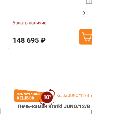
Печь
эмал
Узнать наличие
Узнат
148 695 ₽
147
МОМЕНТАЛЬНЫЙ
МОМЕНТА
10
%
КЕШБЭК
КЕШБ
Печь-камин Kratki JUNO/12/B
Котел