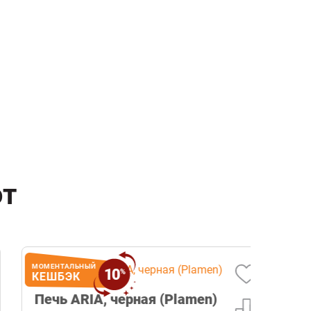
ют
МОМЕНТАЛЬНЫЙ
МОМЕНТА
10
%
КЕШБЭК
КЕШБ
Печь ARIA, черная (Plamen)