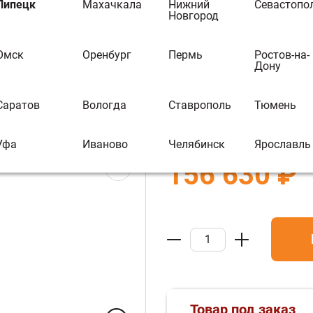
Печь VESTA, э
Липецк
Махачкала
Нижний
Севастопо
Новгород
коричневая (P
ментального Кешбэка Вы можете
иобрести другой товар
Омск
Оренбург
Пермь
Ростов-на-
В избранное
В 
Дону
Бренд:
Plamen
Саратов
Вологда
Ставрополь
Тюмень
Артикул :
О018247
Уфа
Иваново
Челябинск
Ярославль
156 630 ₽
Товар под заказ