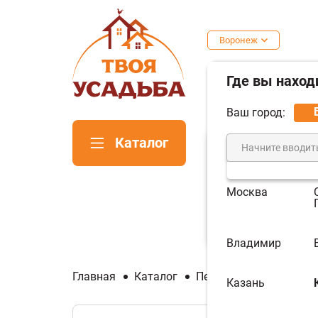
Воронеж
Где вы наход
Ваш город:
Каталог
Москва
Печи для
Пе
бани
ка
Владимир
Главная
Каталог
Печи и котлы отопите
Казань