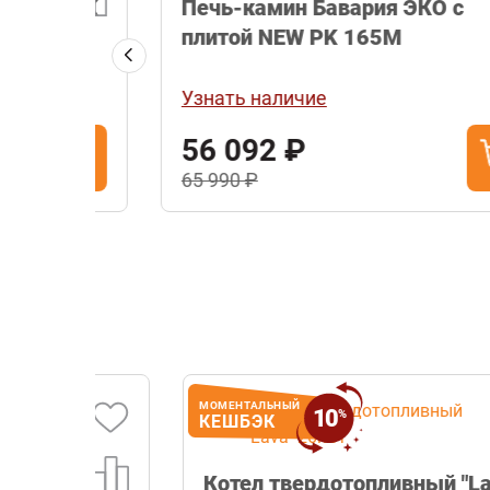
ой PK
Печь-камин Бавария ЭКО с
плитой NEW PK 165М
Узнать наличие
56 092 ₽
65 990 ₽
МОМЕНТАЛЬНЫЙ
10
%
КЕШБЭК
Котел твердотопливный "Lava"