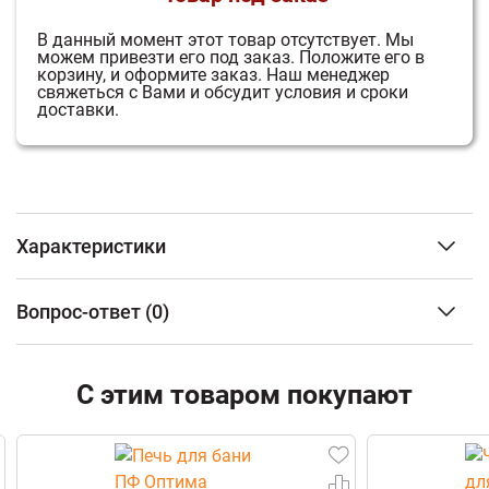
В данный момент этот товар отсутствует.
Мы
можем привезти его под заказ.
Положите его в
корзину, и оформите заказ.
Наш менеджер
свяжеться с Вами и обсудит условия и сроки
доставки.
Характеристики
Тип изделия
Портал
Вопрос-ответ
(0)
Тип камня
Окаменевшее
дерево+Змеевик
ФИО
Вес
53 кг
С этим товаром покупают
Габариты (Ш*В*Г)
680*910*210 мм
Email