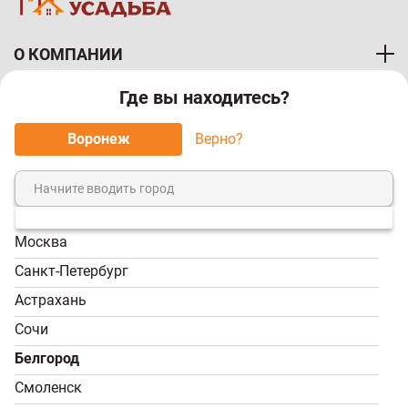
О КОМПАНИИ
Где вы находитесь?
ПОКУПАТЕЛЯМ
Воронеж
Верно?
МЫ ПРИНИМАЕМ К ОПЛАТЕ:
Москва
8 (800) 7-000-828
Санкт-Петербург
Звонок бесплатный!
Астрахань
Пн-Пт, 9:00-18:00; Сб -
Сочи
Вс, 9:00-17:00
Белгород
info@tvoy-usadba.ru
Смоленск