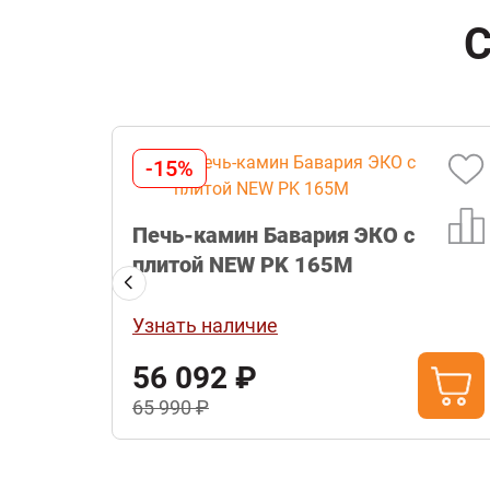
С
-15%
ой PK
Печь-камин Бавария ЭКО с
плитой NEW PK 165М
Узнать наличие
56 092 ₽
65 990 ₽