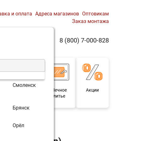
авка и оплата
Адреса магазинов
Оптовикам
Заказ монтажа
0
8 (800) 7-000-828
Профиль
Корзина
Смоленск
 и
Мебель под
Печное
Акции
для
старину
литье
Брянск
Орёл