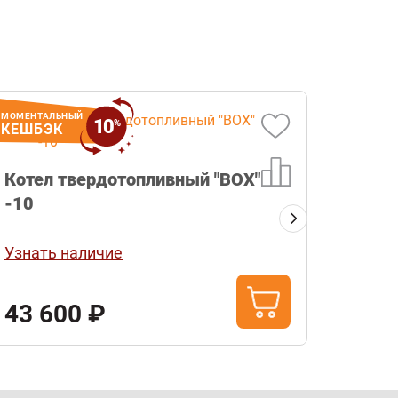
МОМЕНТАЛЬНЫЙ
МОМЕНТА
10
%
КЕШБЭК
КЕШБ
Котел твердотопливный "BOX"
Печь 
-10
стекл
Узнать наличие
Узнат
43 600 ₽
23 