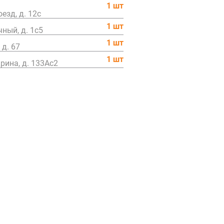
1 шт
езд, д. 12c
1 шт
ный, д. 1с5
1 шт
 д. 67
1 шт
ина, д. 133Ас2