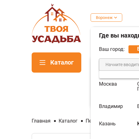
Воронеж
Где вы наход
Ваш город:
Каталог
Москва
Печи для
Пе
бани
ка
Владимир
Главная
Каталог
Печи и котлы отопите
Казань