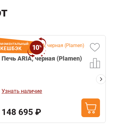
ют
МОМЕНТАЛЬНЫЙ
МОМЕНТА
10
%
КЕШБЭК
КЕШБ
Печь ARIA, черная (Plamen)
Печь
эмал
Узнать наличие
Узнат
148 695 ₽
147