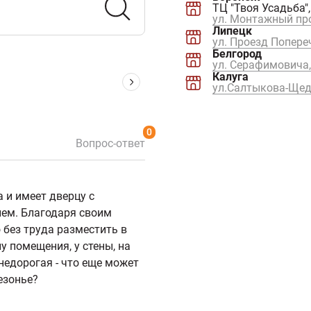
ТЦ "Твоя Усадьба",
ул. Монтажный про
Липецк
ул. Проезд Попереч
Белгород
ул. Серафимовича,
Калуга
ул.Салтыкова-Щедр
0
Вопрос-ответ
 и имеет дверцу с
ем. Благодаря своим
 без труда разместить в
у помещения, у стены, на
 недорогая - что еще может
езонье?