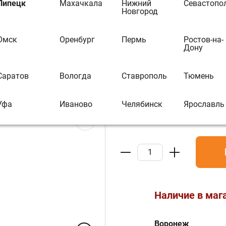
Печь TRENK, ч
Липецк
Махачкала
Нижний
Севастопо
Новгород
ментального Кешбэка Вы можете
В избранное
В 
иобрести другой товар
Омск
Оренбург
Пермь
Ростов-на-
Дону
Бренд:
Plamen
Артикул :
О018233
Саратов
Вологда
Ставрополь
Тюмень
78 315 ₽
Уфа
Иваново
Челябинск
Ярославль
Наличие в маг
Воронеж