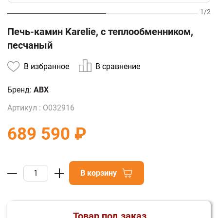
1
/
2
Печь-камин Karelie, с теплообменником,
песчаный
В избранное
В сравнение
Бренд:
ABX
Артикул :
О032916
689 590 ₽
В корзину
Товар под заказ