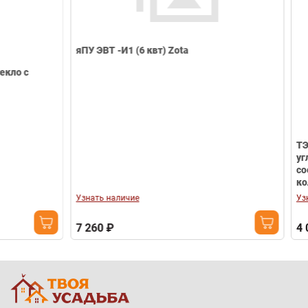
яПУ ЭВТ -И1 (6 квт) Zota
ТЭНБ-3 квт Р 2
углеродистой 
соединение 2
колпаком)
Узнать наличие
Узнать наличие
7 260 ₽
4 000 ₽