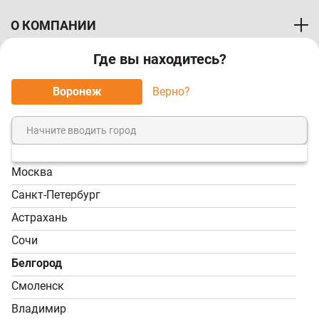
О КОМПАНИИ
Где вы находитесь?
ПОКУПАТЕЛЯМ
Воронеж
Верно?
МЫ ПРИНИМАЕМ К ОПЛАТЕ:
Москва
8 (800) 7-000-828
Санкт-Петербург
Звонок бесплатный!
Астрахань
Пн-Пт, 9:00-18:00; Сб -
Сочи
Вс, 9:00-17:00
Белгород
info@tvoy-usadba.ru
Смоленск
Владимир