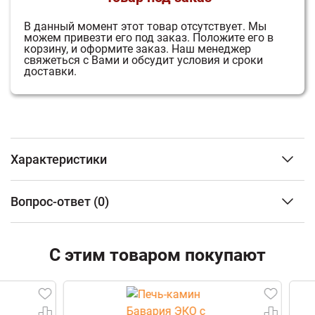
В данный момент этот товар отсутствует.
Мы
можем привезти его под заказ.
Положите его в
корзину, и оформите заказ.
Наш менеджер
свяжеться с Вами и обсудит условия и сроки
доставки.
Характеристики
Объем отапливаемого помещения
от 150 до 340 м3
Вопрос-ответ
(0)
Расположение
Пристенный
Облицовка
Кафель
ФИО
Материал топки
Сталь
С этим товаром покупают
Тип дверцы
Панорамная
Наличие варочной поверхности
Нет
Email
Наличие теплообменника
Есть