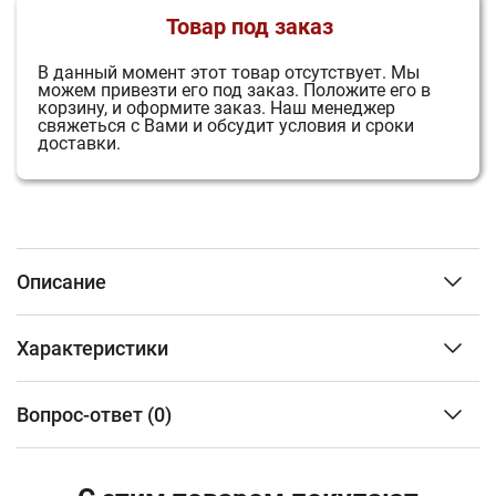
Товар под заказ
В данный момент этот товар отсутствует.
Мы
можем привезти его под заказ.
Положите его в
корзину, и оформите заказ.
Наш менеджер
свяжеться с Вами и обсудит условия и сроки
доставки.
Описание
Стенки печи сделаны из высококачественной стали и
Характеристики
устойчивы к высоким температурам. Топка
футерована теплоаккумулирующим материалом
Объем отапливаемого помещения
от 70 до 180 м3
Acumotte, который повышает температуру в камере
Вопрос-ответ
(0)
Расположение
Пристенный
сгорания.
Облицовка
Кафель
Полное сгорание дров в пыль благодаря двум
ФИО
дефлекторам (из стали и Acumotte), увеличивающим
Материал топки
Сталь