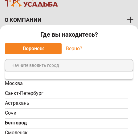
О КОМПАНИИ
Где вы находитесь?
ПОКУПАТЕЛЯМ
Воронеж
Верно?
МЫ ПРИНИМАЕМ К ОПЛАТЕ:
Москва
8 (800) 7-000-828
Санкт-Петербург
Звонок бесплатный!
Астрахань
Пн-Пт, 9:00-18:00; Сб -
Сочи
Вс, 9:00-17:00
Белгород
info@tvoy-usadba.ru
Смоленск