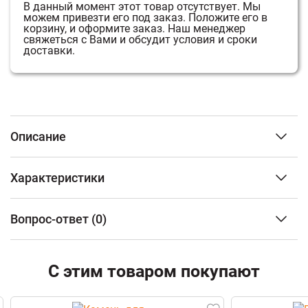
В данный момент этот товар отсутствует.
Мы
можем привезти его под заказ.
Положите его в
корзину, и оформите заказ.
Наш менеджер
свяжеться с Вами и обсудит условия и сроки
доставки.
Описание
Преимущество печи в том, что топка печи состоит из 3-
Характеристики
х элементов. На стыке между ними используется
керамический шнур с рабочей температурой 1200
3
Объем парного помещения (м
)
от 14 до 30 м3
градусов. То есть топка печи абсолютно герметична!
Вопрос-ответ
(0)
Тип топлива
Дрова
Для фиксации деталей между собой применяется
Материал топки
Чугун
болтовое соединение, что даёт 100% гарантию
ФИО
безопасности при эксплуатации.
Тип каменки
Открытая
С этим товаром покупают
Показать все
Наличие бака для воды
С
возможностью
Преимущество печи «Сенсация» объемная,
Email
установки