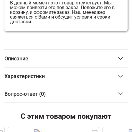
В данный момент этот товар отсутствует.
Мы
можем привезти его под заказ.
Положите его в
корзину, и оформите заказ.
Наш менеджер
свяжеться с Вами и обсудит условия и сроки
доставки.
Описание
Преимущество печи в том, что она состоит из 3-х
Характеристики
элементов. На стыке между ними используется
керамический шнур с рабочей температурой 1200
3
Объем парного помещения (м
)
от 14 до 30 м3
градусов. То есть топка печи абсолютно герметична!
Вопрос-ответ
(0)
Тип топлива
Дрова
Для фиксации деталей между собой применяется
Материал топки
Чугун
болтовое соединение, что даёт 100% гарантию
ФИО
безопасности при эксплуатации.
Тип каменки
Закрытая
С этим товаром покупают
Показать все
Наличие бака для воды
С
возможностью
Банная чугунная печь Ураган Ковка 28 (ДТ-4)
Email
установки