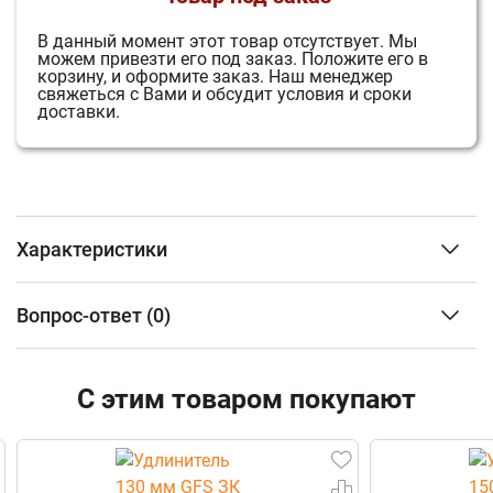
В данный момент этот товар отсутствует.
Мы
можем привезти его под заказ.
Положите его в
корзину, и оформите заказ.
Наш менеджер
свяжеться с Вами и обсудит условия и сроки
доставки.
Характеристики
Тип изделия
Печь
Вопрос-ответ
(0)
электрическая
Объем парного помещения
20 м3
ФИО
Мощность,кВт
14 кВт
С этим товаром покупают
Тип управления
Выносной пульт
дополнительно
Email
Тип кожуха
Нержавеющая
сталь