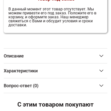
В данный момент этот товар отсутствует.
Мы
можем привезти его под заказ.
Положите его в
корзину, и оформите заказ.
Наш менеджер
свяжеться с Вами и обсудит условия и сроки
доставки.
Описание
Разработанная специалистами фирмы конструкция
Характеристики
эл. печи «Премьера Руса с закрытой каменкой» - это
эффективное и оригинальное инженерное решение
Тип изделия
Печь
этих проблем. «Закрытая» каменка расположенная
Вопрос-ответ
(0)
электрическая
внутри «открытой» каменки. Такое решение
Объем парного помещения
от 15 до 20 м3
обеспечило не только большую
ФИО
Мощность,кВт
18 кВт
теплоаккумулирующую способность эл. печи за счет
С этим товаром покупают
Тип управления
Выносной пульт
солидного объёма камня в «открытой» каменке, но и
дополнительно