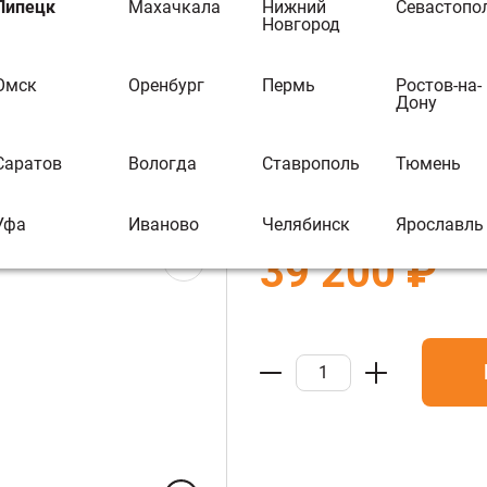
Дымоход-конв
Липецк
Махачкала
Нижний
Севастопо
Новгород
наборный"
Омск
Оренбург
Пермь
Ростов-на-
В избранное
В 
Дону
Бренд:
Ферингер
Саратов
Вологда
Ставрополь
Тюмень
Артикул :
О0013706
Уфа
Иваново
Челябинск
Ярославль
39 200 ₽