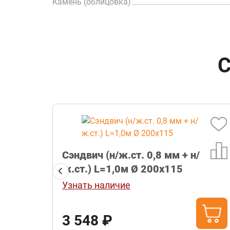
Камень (облицовка)
С
таль
Сэндвич (н/ж.ст. 0,8 мм + н/
ж.ст.) L=1,0м Ø 200х115
Узнать наличие
3 548 ₽