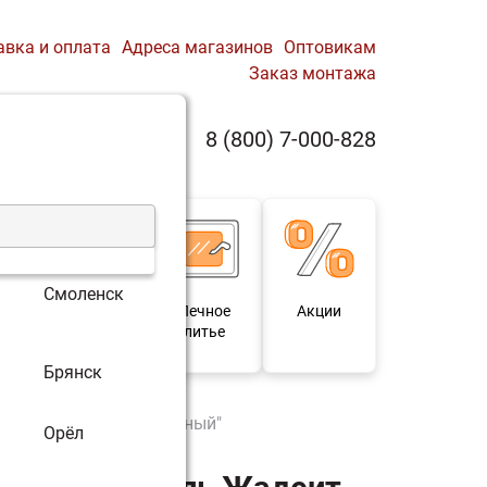
авка и оплата
Адреса магазинов
Оптовикам
Заказ монтажа
0
8 (800) 7-000-828
Профиль
Корзина
Смоленск
 и
Мебель под
Печное
Акции
для
старину
литье
Брянск
"Ламель Жадеит наборный"
Орёл