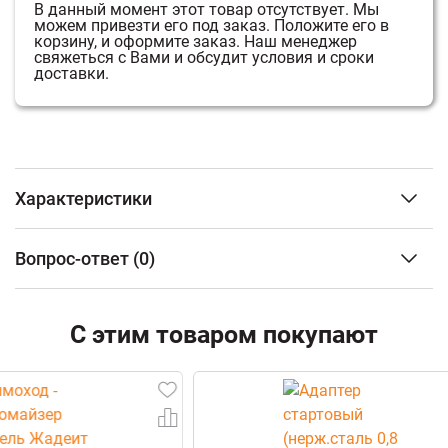
В данный момент этот товар отсутствует.
Мы
можем привезти его под заказ.
Положите его в
корзину, и оформите заказ.
Наш менеджер
свяжеться с Вами и обсудит условия и сроки
доставки.
Характеристики
Тип изделия
Декрон
Вопрос-ответ
(0)
(декоративный
модуль)
Диаметр
Ø 115 мм
ФИО
Камень (облицовка)
С этим товаром покупают
Жадеит
Email
Телефон