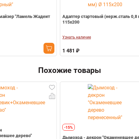
еит
Адаптер стартовый (нерж.сталь 0,8 мм) Ø
Сэндвич (
115х200
200х115
Узнать наличие
Узнать нал
1 481 ₽
3 548 ₽
Похожие товары
-15%
Дымоход - декрон "Окаменевшее дерево