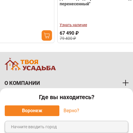
-15%
перенесенный"
Дымоход 
перенесен
Узнать наличие
Узнать нал
67 490 ₽
47 685 ₽
79 400 ₽
56 100 ₽
О КОМПАНИИ
Где вы находитесь?
ПОКУПАТЕЛЯМ
Воронеж
Верно?
МЫ ПРИНИМАЕМ К ОПЛАТЕ: