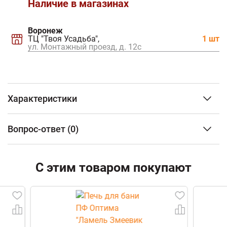
Наличие в магазинах
Воронеж
ТЦ "Твоя Усадьба",
1 шт
ул. Монтажный проезд, д. 12c
Характеристики
Тип изделия
Дымоход-
Вопрос-ответ
(0)
экономайзер
Марка стали
конструкционная
сталь
ФИО
Тощина металла (мм)
С этим товаром покупают
3
Диаметр
115
Email
Длина
1 м
Камень (облицовка)
Окаменевшее
дерево
Телефон