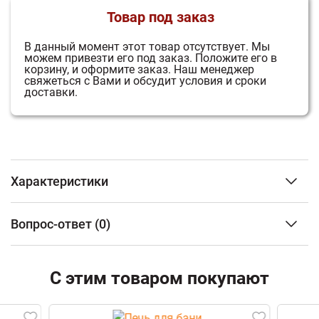
Товар под заказ
В данный момент этот товар отсутствует.
Мы
можем привезти его под заказ.
Положите его в
корзину, и оформите заказ.
Наш менеджер
свяжеться с Вами и обсудит условия и сроки
доставки.
Характеристики
Тип изделия
Дымоход-
Вопрос-ответ
(0)
конвектор
Марка стали
конструкционная
сталь
ФИО
Тощина металла (мм)
С этим товаром покупают
3
Диаметр
115
Email
Длина
1 м