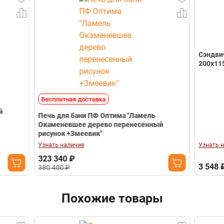
Камень (облицовка)
Окаменевшее
дерево +
Змеевик
Телефон
Сэндвич (н/ж.ст
200х115
Бесплатная доставка
Печь для бани ПФ Оптима "Ламель
Окаменевшее дерево перенесенный
рисунок +Змеевик"
Узнать наличие
Узнать наличие
323 340 ₽
3 548 ₽
380 400 ₽
Похожие товары