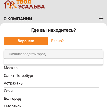
О КОМПАНИИ
Где вы находитесь?
ПОКУПАТЕЛЯМ
Воронеж
Верно?
МЫ ПРИНИМАЕМ К ОПЛАТЕ:
Москва
8 (800) 7-000-828
Санкт-Петербург
Звонок бесплатный!
Астрахань
Пн-Пт, 9:00-18:00; Сб -
Сочи
Вс, 9:00-17:00
Белгород
info@tvoy-usadba.ru
Смоленск