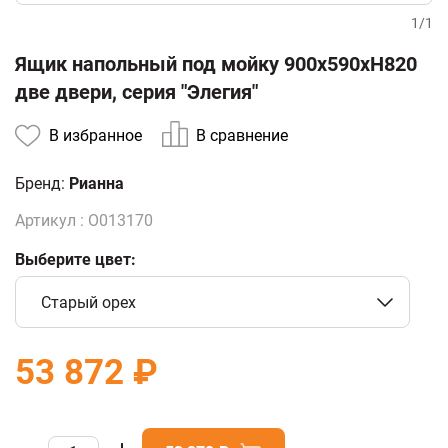
1
/
1
Ящик напольный под мойку 900х590хН820
две двери, серия "Элегия"
В избранное
В сравнение
Бренд:
Рианна
Артикул :
О013170
Выберите цвет:
Старый орех
53 872 ₽