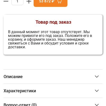
53 872 ₽
Товар под заказ
В данный момент этот товар отсутствует.
Мы
можем привезти его под заказ.
Положите его в
корзину, и оформите заказ.
Наш менеджер
свяжеться с Вами и обсудит условия и сроки
доставки.
Описание
Размер (ШxГxВ): 900х590х820Доступные цвета:
Характеристики
Старый орех, Классический орех, Светлый орех,
Зеленый орех, Венге (+ 10%), Махагон, Лак, Беленый
Серия мебели
Элегия
дуб (+ 10%)Наличие определенного цвета и точную
Вопрос-ответ
(0)