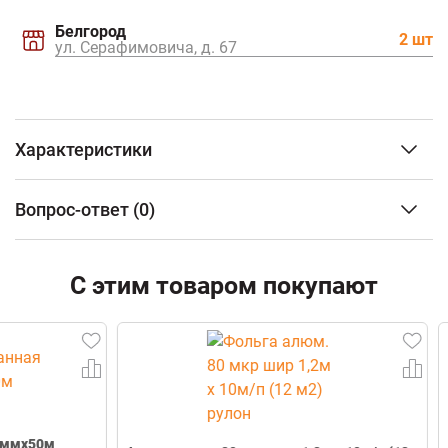
Белгород
2 шт
ул. Серафимовича, д. 67
Характеристики
Тип изделия
Вентиляционная
Вопрос-ответ
(0)
решетка
Материал изготовления
Липа
ФИО
Размеры
310*150 мм
С этим товаром покупают
Email
Телефон