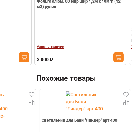
Фольга алюм. 80 мкр шир 1,2м х 10м/п (12
м2) рулон
Sauna Iron Клапан вентиляции
(металлическ
комбинирова
Узнать наличие
Узнать наличие
3 000 ₽
872 ₽
Похожие товары
Светильник для Бани "Линдер" арт 400
Масло БАНЯ 