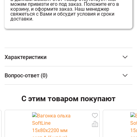
можем привезти его под заказ.
Положите его в
корзину, и оформите заказ.
Наш менеджер
свяжеться с Вами и обсудит условия и сроки
доставки.
Характеристики
Порода древесины
Термоосина
Вопрос-ответ
(0)
Сорт
Экстра
Длина
2,4 м
ФИО
Сечение
15*83
С этим товаром покупают
Вид обработки
Термированная
Отпускается
шт
Email
Телефон