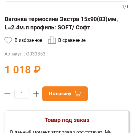
1
/
1
Вагонка термосина Экстра 15х90(83)мм,
L=2.4м.п профиль: SOFT/ Софт
В избранное
В сравнение
Артикул :
О033353
1 018 ₽
В корзину
Товар под заказ
В данный момент этот товар отсутствует.
Мы