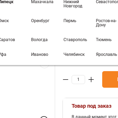
Топка WIDRO 85
Липецк
Махачкала
Нижний
Севастопо
Новгород
В избранное
В 
Омск
Оренбург
Пермь
Ростов-на-
Дону
Бренд:
EdilKamin
Артикул :
УТ-00027427
Саратов
Вологда
Ставрополь
Тюмень
879 480 ₽
Уфа
Иваново
Челябинск
Ярославль
Товар под заказ
В данный момент этот 