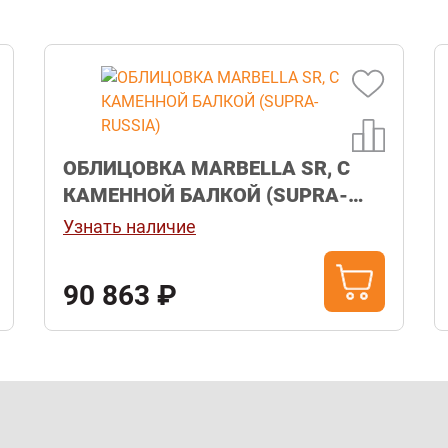
Камин EVEREST D10 "ВЫБОРГ"
Н-1180 Талькохлорит
Узнать наличие
236 210 ₽