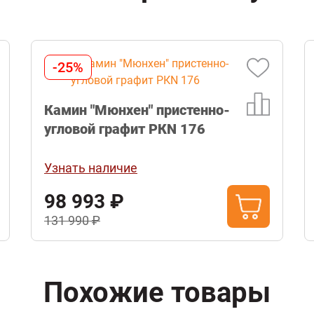
-20%
Топка Экокамин Альфа 1000 LB
два стекла левая черный шамот
Узнать наличие
184 792 ₽
230 990 ₽
Похожие товары