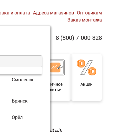
авка и оплата
Адреса магазинов
Оптовикам
Заказ монтажа
0
8 (800) 7-000-828
Профиль
Корзина
Смоленск
 и
Мебель под
Печное
Акции
для
старину
литье
Брянск
Орёл