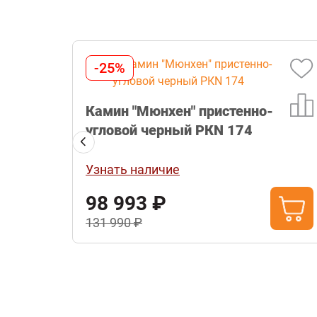
-25%
о-
Камин "Мюнхен" пристенно-
угловой графит РКN 176
Узнать наличие
98 993 ₽
131 990 ₽