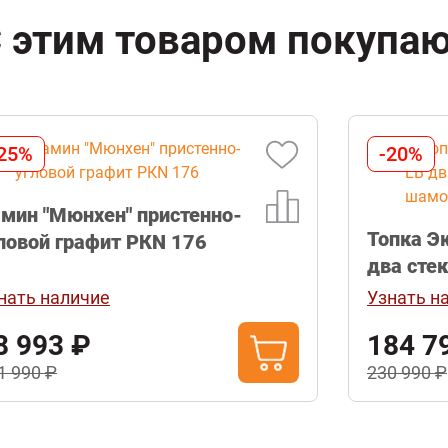
 этим товаром покупа
-20%
Топка Экокамин Альфа 1000 LB
два стекла левая черный шамот
Узнать наличие
184 792 ₽
230 990 ₽