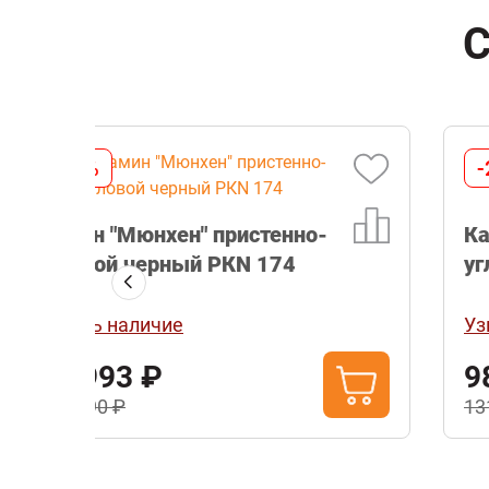
С
-25%
Камин "Мюнхен" пристенно-
угловой графит РКN 176
Узнать наличие
98 993 ₽
131 990 ₽