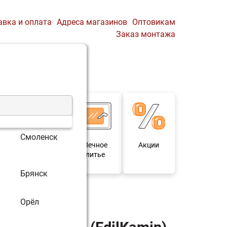
авка и оплата
Адреса магазинов
Оптовикам
Заказ монтажа
0
Профиль
Корзина
Смоленск
 и
Мебель под
Печное
Акции
для
старину
литье
Брянск
Орёл