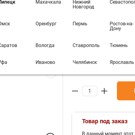
Топка H2OCEAN
Липецк
Махачкала
Нижний
Севастопо
Новгород
В избранное
В 
Омск
Оренбург
Пермь
Ростов-на-
Дону
Бренд:
EdilKamin
Артикул :
О0012707
Саратов
Вологда
Ставрополь
Тюмень
714 240 ₽
Уфа
Иваново
Челябинск
Ярославль
Товар под заказ
В данный момент этот 