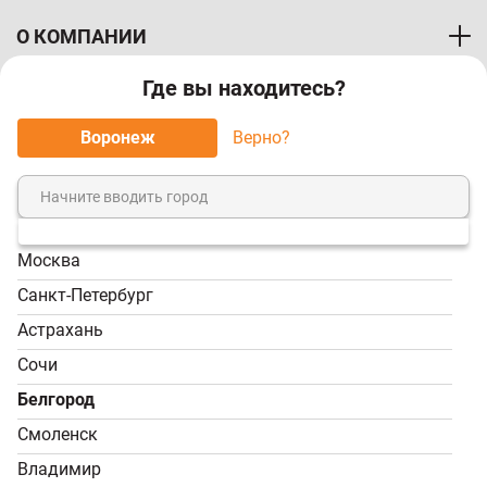
О КОМПАНИИ
Где вы находитесь?
ПОКУПАТЕЛЯМ
Воронеж
Верно?
МЫ ПРИНИМАЕМ К ОПЛАТЕ:
Москва
8 (800) 7-000-828
Санкт-Петербург
Звонок бесплатный!
Астрахань
Пн-Пт, 9:00-18:00; Сб -
Сочи
Вс, 9:00-17:00
Белгород
info@tvoy-usadba.ru
Смоленск
Владимир