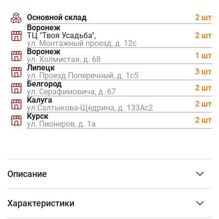
Основной склад
2 шт
Воронеж
ТЦ "Твоя Усадьба",
2 шт
ул. Монтажный проезд, д. 12c
Воронеж
1 шт
ул. Холмистая, д. 68
Липецк
3 шт
ул. Проезд Поперечный, д. 1с5
Белгород
2 шт
ул. Серафимовича, д. 67
Калуга
2 шт
ул.Салтыкова-Щедрина, д. 133Ас2
Курск
2 шт
ул. Пионеров, д. 1а
Описание
Утепленный элемент предназначен для отвода
Характеристики
дымовых газов на неотапливаемых прямолинейных
участках дымохода. Важно! За счет раструбов