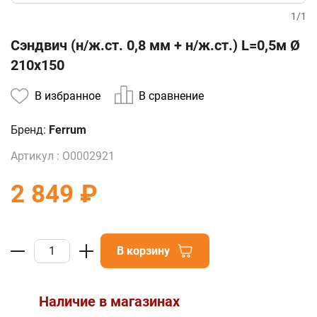
1
/
1
Сэндвич (н/ж.ст. 0,8 мм + н/ж.ст.) L=0,5м Ø
210х150
В избранное
В сравнение
Бренд:
Ferrum
Артикул :
О0002921
2 849 ₽
В корзину
Наличие в магазинах