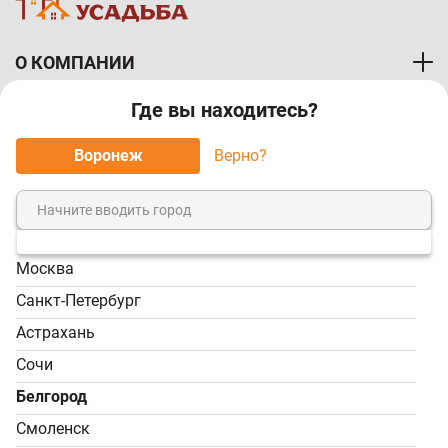
О КОМПАНИИ
Где вы находитесь?
ПОКУПАТЕЛЯМ
Воронеж
Верно?
МЫ ПРИНИМАЕМ К ОПЛАТЕ:
Москва
8 (800) 7-000-828
Санкт-Петербург
Звонок бесплатный!
Астрахань
Пн-Пт, 9:00-18:00; Сб -
Сочи
Вс, 9:00-17:00
Белгород
info@tvoy-usadba.ru
Смоленск