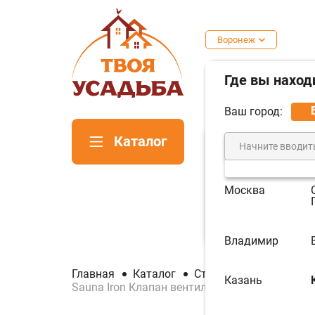
Воронеж
Где вы наход
Ваш город:
Каталог
Москва
Печи для
Пе
бани
ка
Владимир
Главная
Каталог
Стройматериалы
В
Казань
Sauna Iron Клапан вентиляции (металлическо