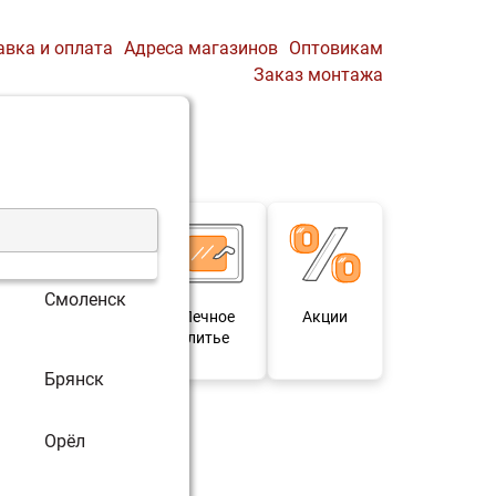
авка и оплата
Адреса магазинов
Оптовикам
Заказ монтажа
0
Профиль
Корзина
Смоленск
 и
Мебель под
Печное
Акции
для
старину
литье
Брянск
Орёл