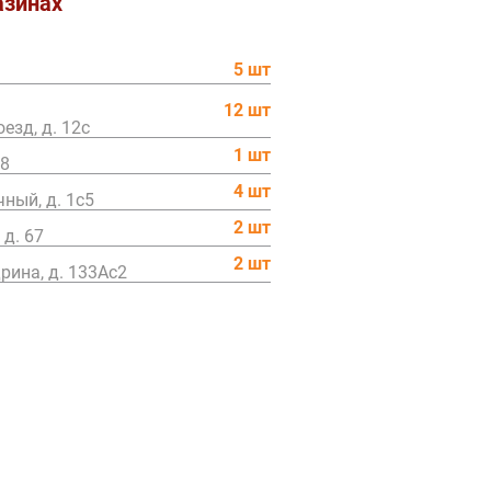
азинах
5 шт
12 шт
езд, д. 12c
1 шт
68
4 шт
ный, д. 1с5
2 шт
 д. 67
2 шт
ина, д. 133Ас2