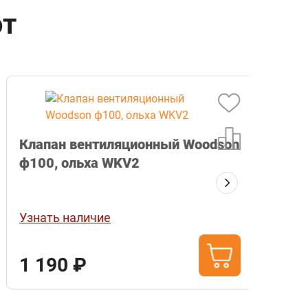
ют
Клапан вентиляционный Woodson
ф100, ольха WKV2
Смес
"Терр
жаро
Узнать наличие
Узнат
25кг
1 190 ₽
1 1