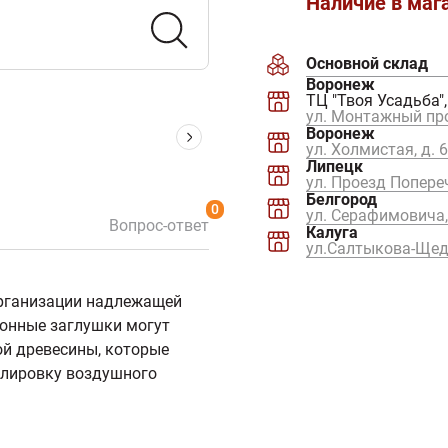
Наличие в маг
Основной склад
Воронеж
ТЦ "Твоя Усадьба",
ул. Монтажный про
Воронеж
ул. Холмистая, д. 
Липецк
ул. Проезд Попереч
Белгород
0
ул. Серафимовича,
Вопрос-ответ
Калуга
ул.Салтыкова-Щедр
организации надлежащей
ионные заглушки могут
ной древесины, которые
улировку воздушного