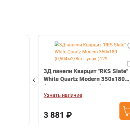
 (до
3Д панели Кварцит "RKS Slate"
White Quartz Modern 350х180
(0,504м2/8шт. упак.)129
Узнать наличие
3 881 ₽