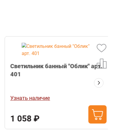
Светильник банный "Облик" арт.
401
Герм
"MAST
Узнать наличие
Узнат
1 058 ₽
743