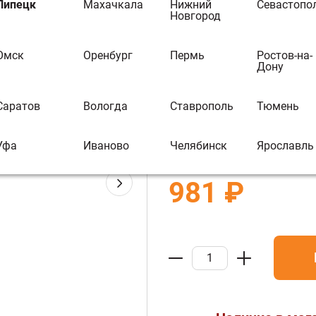
Липецк
Махачкала
Нижний
Севастопо
Sauna Iron Кла
Новгород
(металлическо
Омск
Оренбург
Пермь
Ростов-на-
Дону
"Sauna wood"д
В избранное
В 
Саратов
Вологда
Ставрополь
Тюмень
Артикул :
О014698
Уфа
Иваново
Челябинск
Ярославль
981 ₽