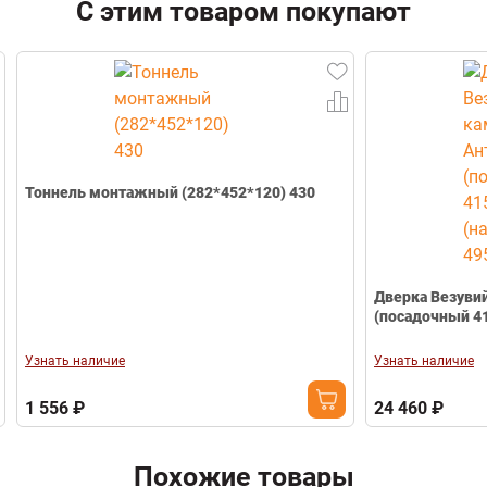
С этим товаром покупают
Стекло
Нет
Цвет
Серый
Email
Термометр
Нет
Вес
5.6 кг
Телефон
Тоннель монтажный (282*452*120) 430
Дверка Везуви
(посадочный 41
Узнать наличие
Узнать наличие
1 556 ₽
24 460 ₽
Похожие товары