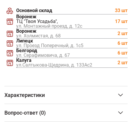
Основной склад
33 шт
Воронеж
ТЦ "Твоя Усадьба",
17 шт
ул. Монтажный проезд, д. 12c
Воронеж
2 шт
ул. Холмистая, д. 68
Липецк
6 шт
ул. Проезд Поперечный, д. 1с5
Белгород
6 шт
ул. Серафимовича, д. 67
Калуга
2 шт
ул.Салтыкова-Щедрина, д. 133Ас2
Характеристики
Тип изделия
Решетка
Вопрос-ответ
(0)
колосниковая
Материал изготовления
ПГС
ФИО
Размеры
300*200 мм