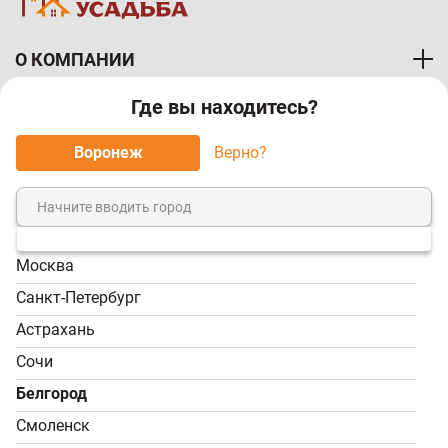
О КОМПАНИИ
Где вы находитесь?
ПОКУПАТЕЛЯМ
Воронеж
Верно?
МЫ ПРИНИМАЕМ К ОПЛАТЕ:
Москва
8 (800) 7-000-828
Санкт-Петербург
Звонок бесплатный!
Астрахань
Пн-Пт, 9:00-18:00; Сб -
Сочи
Вс, 9:00-17:00
Белгород
info@tvoy-usadba.ru
Смоленск