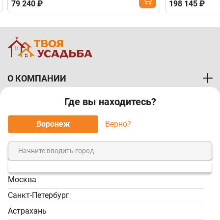
79 240 ₽
198 145 ₽
О КОМПАНИИ
Где вы находитесь?
ПОКУПАТЕЛЯМ
Воронеж
Верно?
МЫ ПРИНИМАЕМ К ОПЛАТЕ:
Москва
8 (800) 7-000-828
Санкт-Петербург
Звонок бесплатный!
Астрахань
Пн-Пт, 9:00-18:00; Сб -