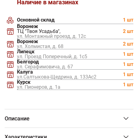
Наличие в магазинах
Основной склад
1 шт
Воронеж
ТЦ "Твоя Усадьба",
2 шт
ул. Монтажный проезд, д. 12c
Воронеж
2 шт
ул. Холмистая, д. 68
Липецк
1 шт
ул. Проезд Поперечный, д. 1с5
Белгород
1 шт
ул. Серафимовича, д. 67
Калуга
1 шт
ул.Салтыкова-Щедрина, д. 133Ас2
Курск
1 шт
ул. Пионеров, д. 1а
Описание
Печь выполнена из высококачественной
Характеристики