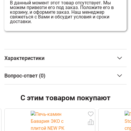
В данный момент этот товар отсутствует.
Мы
можем привезти его под заказ.
Положите его в
корзину, и оформите заказ.
Наш менеджер
свяжеться с Вами и обсудит условия и сроки
доставки.
Характеристики
Объем отапливаемого помещения
до 100 м3
Вопрос-ответ
(0)
Облицовка
Чугун
Материал топки
Чугун
ФИО
Тип дверцы
Глухая
С этим товаром покупают
Наличие варочной поверхности
Есть
Наличие духового шкафа
Нет
Email
Наличие теплообменника
Нет
Выход дымохода
Сверху
Телефон