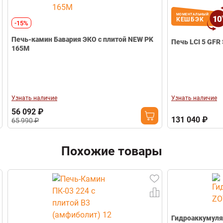
Диаметр дымохода
Ø115/130 мм
Вес (кг)
65 кг
МОМЕНТАЛЬНЫЙ
10
КЕШБЭК
-15%
Габариты (Ш*В*Г)
370*490*610 мм
Печь-камин Бавария ЭКО с плитой NEW PK
Печь LCI 5 GFR 
Свернуть
165М
Узнать наличие
Узнать наличие
56 092 ₽
131 040 ₽
65 990 ₽
Похожие товары
Гидроаккумуля