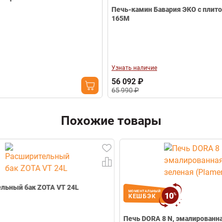
мм
Печь-камин Бавария ЭКО с плитой NEW PK
Печь LCI
165М
Свернуть
Узнать наличие
Узнать на
56 092 ₽
131 040
65 990 ₽
Похожие товары
МОМЕНТАЛЬНЫЙ
10
%
КЕШБЭК
МОМЕНТА
КЕШБ
Печь DORA 8 N, эмалированная, зеленая