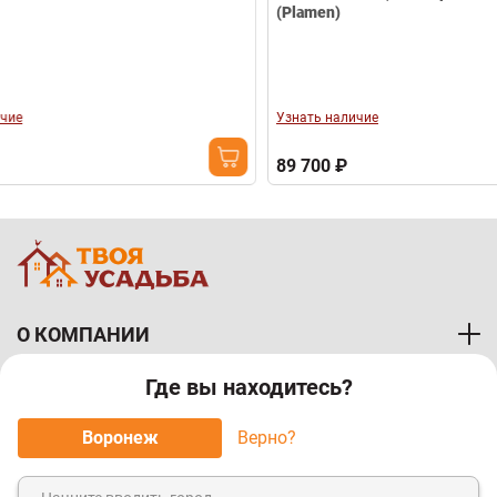
(Plamen)
Котел о
Карбо -
Узнать наличие
Узнать 
89 700 ₽
103 98
О КОМПАНИИ
Где вы находитесь?
ПОКУПАТЕЛЯМ
Воронеж
Верно?
МЫ ПРИНИМАЕМ К ОПЛАТЕ: