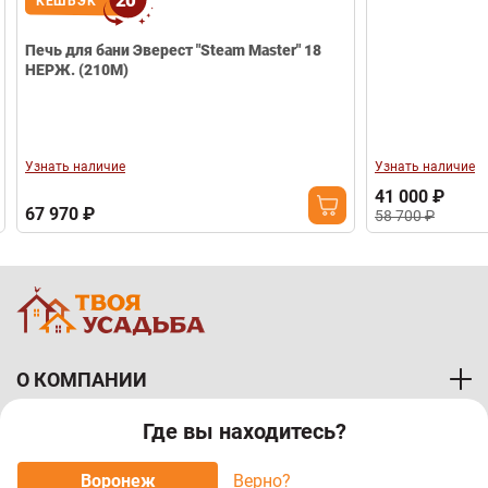
20
ЕШБЭК
ь для бани Эверест "Steam Master" 18
Ж. (210М)
ать наличие
Узнать наличие
41 000 ₽
970 ₽
58 700 ₽
О КОМПАНИИ
Где вы находитесь?
ПОКУПАТЕЛЯМ
Воронеж
Верно?