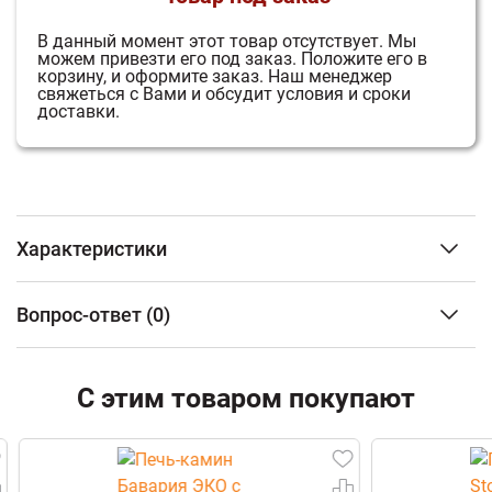
В данный момент этот товар отсутствует.
Мы
можем привезти его под заказ.
Положите его в
корзину, и оформите заказ.
Наш менеджер
свяжеться с Вами и обсудит условия и сроки
доставки.
Характеристики
Объем отапливаемого помещения
от 150 до 340 м3
Вопрос-ответ
(0)
Расположение
Пристенный
Облицовка
Кафель
ФИО
Материал топки
Сталь
С этим товаром покупают
Тип дверцы
Панорамная
Наличие варочной поверхности
Нет
Email
Наличие теплообменника
Есть