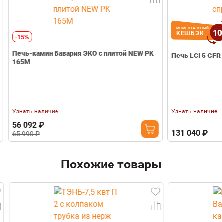
Выход дымохода
Комбинированный
Телефон
Диаметр дымохода
Ø150 мм
Вес (кг)
280
МОМЕНТАЛЬНЫЙ
10
КЕШБЭК
-15%
Габариты (Ш*В*Г)
1002*1254*518
мм
Печь-камин Бавария ЭКО с плитой NEW PK
Печь LCI 5 GFR 
165М
Гарантия
60 месяцев
Свернуть
Узнать наличие
Узнать наличие
56 092 ₽
131 040 ₽
65 990 ₽
Похожие товары