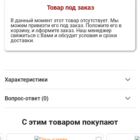
Товар под заказ
В данный момент этот товар отсутствует.
Мы
можем привезти его под заказ.
Положите его в
корзину, и оформите заказ.
Наш менеджер
свяжеться с Вами и обсудит условия и сроки
доставки.
Характеристики
Объем отапливаемого помещения
от 70 до 180 м3
Вопрос-ответ
(0)
Расположение
Пристенный
Облицовка
Кафель
ФИО
Материал топки
Сталь
С этим товаром покупают
Тип дверцы
Панорамная
Наличие варочной поверхности
Нет
Email