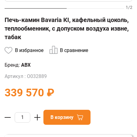
1
/
2
Печь-камин Bavaria КI, кафельный цоколь,
теплообменник, с допуском воздуха извне,
табак
В избранное
В сравнение
Бренд:
ABX
Артикул :
О032889
339 570 ₽
В корзину