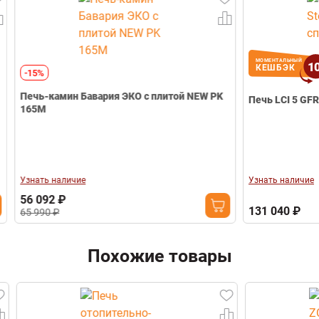
Наличие теплообменника
Есть
Выход дымохода
Комбинированный
Телефон
Диаметр дымохода
Ø150 мм
Вес (кг)
121
МОМЕНТАЛЬНЫЙ
10
КЕШБЭК
-15%
Габариты (Ш*В*Г)
760*1000*494
мм
Печь-камин Бавария ЭКО с плитой NEW PK
Печь LCI 5 GFR 
165М
Гарантия
60 месяцев
Свернуть
Узнать наличие
Узнать наличие
56 092 ₽
131 040 ₽
65 990 ₽
Похожие товары