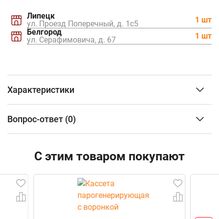
Липецк
1 шт
ул. Проезд Поперечный, д. 1с5
Белгород
1 шт
ул. Серафимовича, д. 67
Характеристики
3
Объем парного помещения (м
)
до 25 м3
Вопрос-ответ
(0)
Тип топлива
Дрова
Материал топки
Жаростойкая
ФИО
нержавеющая
С этим товаром покупают
сталь AISI 439
Тип каменки
Закрытая
Email
Наличие бака для воды
С
возможностью
установки
натрубного бака
Телефон
Топочный тоннель
Нет