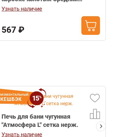
Карелия 20кг
Узнать наличие
Узнат
567 ₽
12 
МОМЕНТАЛЬНЫЙ
15
Бесп
%
КЕШБЭК
Печь для бани чугунная
Печь
"Атмосфера L" сетка нерж.
"Стан
Узнать наличие
Узнат