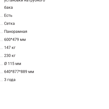
установки натрубного
бака
Есть
Сетка
Панорамная
600*479 мм
147 кг
230 кг
Ø 115 мм
640*877*889 мм
3 года