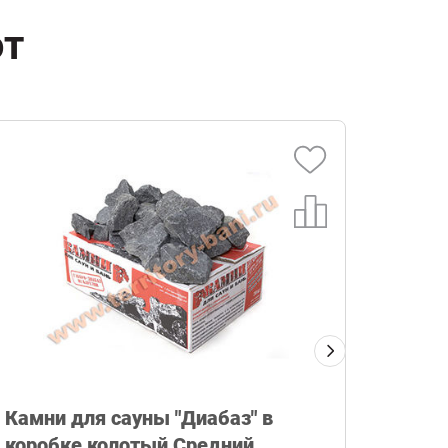
ют
Бак "
трубо
мм)
Камни для сауны "Диабаз" в
коробке колотый Средний