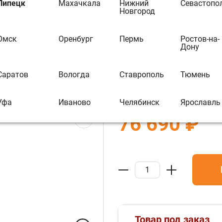
Печь для бани
Липецк
Махачкала
Нижний
Севастопо
Новгород
Ковка 18 Пано
ментального Кешбэка Вы можете
иобрести другой товар
Омск
Оренбург
Пермь
Ростов-на-
В избранное
В 
Дону
Бренд:
Везувий
Саратов
Вологда
Ставрополь
Тюмень
Артикул :
УТ-00026965
Уфа
Иваново
Челябинск
Ярославль
76 690 ₽
Товар под заказ