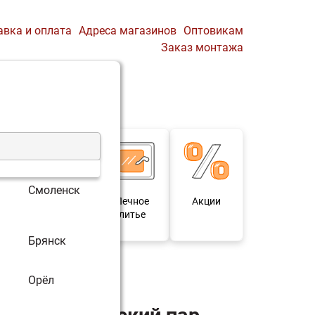
авка и оплата
Адреса магазинов
Оптовикам
Заказ монтажа
0
Профиль
Корзина
Смоленск
 и
Мебель под
Печное
Акции
для
старину
литье
Брянск
р Ковка 18 Панорама
Орёл