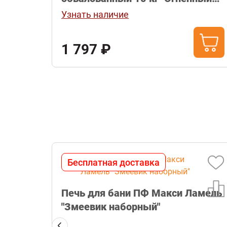
камень"
Узнать наличие
1 797 ₽
Бесплатная доставка
am
Печь для бани ПФ Макси Ламель
"Змеевик наборный"