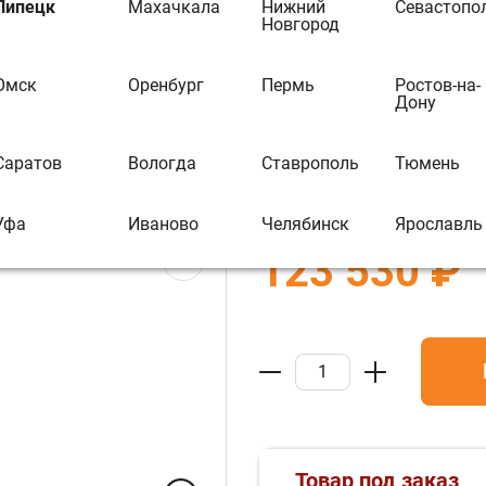
Печь для бани 
Липецк
Махачкала
Нижний
Севастопо
Новгород
44 (320) ЧУГУ
ментального Кешбэка Вы можете
иобрести другой товар
Омск
Оренбург
Пермь
Ростов-на-
В избранное
В 
Дону
Бренд:
ЭВЕРЕСТ
Саратов
Вологда
Ставрополь
Тюмень
Артикул :
УТ-00027003
Уфа
Иваново
Челябинск
Ярославль
123 530 ₽
Товар под заказ