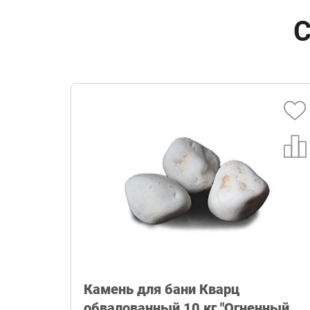
С
Камень для бани Кварц
обвалованный 10 кг "Огненный