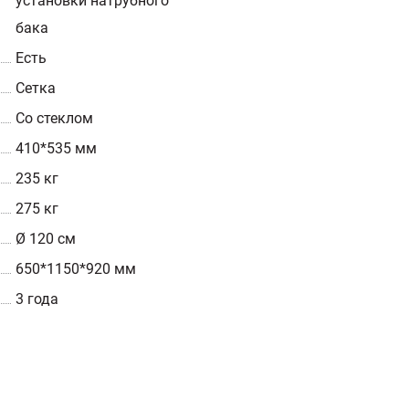
установки натрубного
бака
Есть
Сетка
Со стеклом
410*535 мм
235 кг
275 кг
Ø 120 см
650*1150*920 мм
3 года