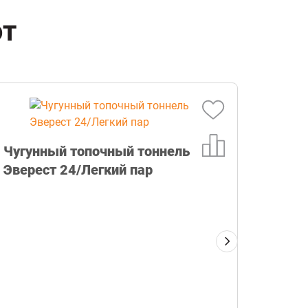
ют
Чугунный топочный тоннель
Сэндв
Эверест 24/Легкий пар
304 