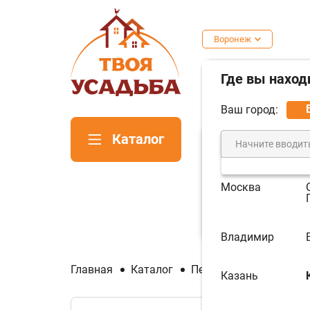
Воронеж
Где вы наход
Ваш город:
Каталог
Москва
Печи для
Пе
бани
ка
Владимир
Главная
Каталог
Печи для бани
Печи
Казань