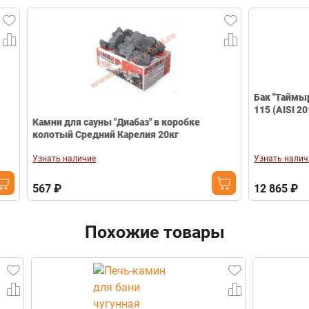
возможностью
Конструкция нашей топки, состоящая из двух частей, и
Email
установки
Показать все
имеющая «оребрения» по всему корпусу топки
натрубного бака
предназначена именно для того, чтобы
Топочный тоннель
Есть
Телефон
эксплуатироваться в данных режимах нагрева и
Тип облицовки
Сетка
резкого охлаждения. А разбить их можно разве что
Тип дверцы
Глухая
кувалдой, да и то надо будет постараться. Наши
Вес печи (кг)
140 кг
Бак "Таймыр" э
чугунные печи изготовлены из высококачественного
115 (AISI 201/ 
Масса камней (кг)
200 кг
Камни для сауны "Диабаз" в коробке
чугуна толщиной от 15 до 25 мм, включая дверку для
Диаметр дымохода (мм)
Ø 115
колотый Средний Карелия 20кг
загрузки топлива.
Габариты (Ш*В*Г) мм
550*880*850
Узнать наличие
Узнать наличие
Гарантия
3 года
567 ₽
12 865 ₽
Свернуть
Похожие товары