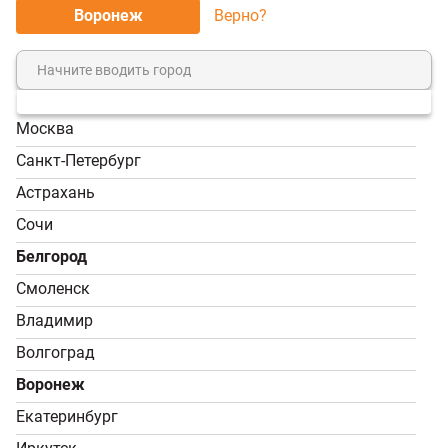
Воронеж
Верно?
МЫ ПРИНИМАЕМ К ОПЛАТЕ:
Москва
8 (800) 7-000-828
Санкт-Петербург
Звонок бесплатный!
Астрахань
Пн-Пт, 9:00-18:00; Сб -
Сочи
Вс, 9:00-17:00
Белгород
info@tvoy-usadba.ru
Смоленск
Владимир
Вы принимаете условия
политики в отношении обработки
Волгоград
персональных данных
и
пользовательского соглашения
каждый раз, когда оставляете свои данные в любой форме
Воронеж
обратной связи на сайте tvoy-usadba.ru
© 2026 «Территория Бани». Интернет-магазин товаров
Екатеринбург
В корзину
60 600 ₽
Мы используем файлы cookie.
Принять
для бани оптом и в розницу.
Соглашение об использовании